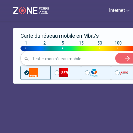
Internet
Carte du réseau mobile en Mbit/s
1
2
5
15
50
100
|
|
|
|
|
|
Tester mon réseau mobile