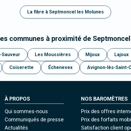
La fibre à Septmoncel les Molunes
 les communes à proximité de Septmoncel
nt-Sauveur
Les Moussières
Mijoux
Lajoux
Coiserette
Échenevex
Avignon-lès-Saint-
À PROPOS
NOS BAROMÈTRES
Qui sommes-nous
Prix des offres intern
Communiqués de presse
Prix des forfaits mob
Actualités
Satisfaction client o