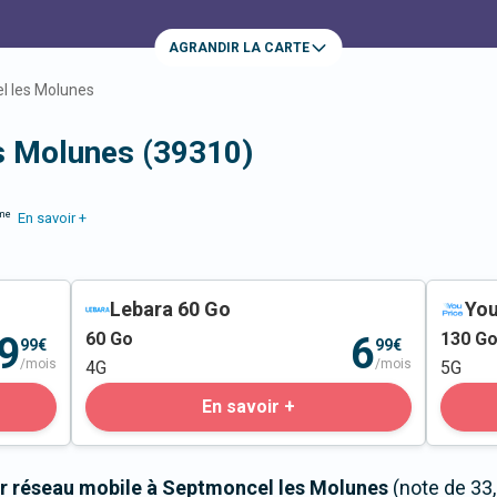
AGRANDIR LA CARTE
l les Molunes
s Molunes (39310)
me
En savoir +
Lebara 60 Go
You
60
Go
130
G
9
6
99€
99€
/mois
/mois
4G
5G
En savoir +
r réseau mobile à Septmoncel les Molunes
(note de 33