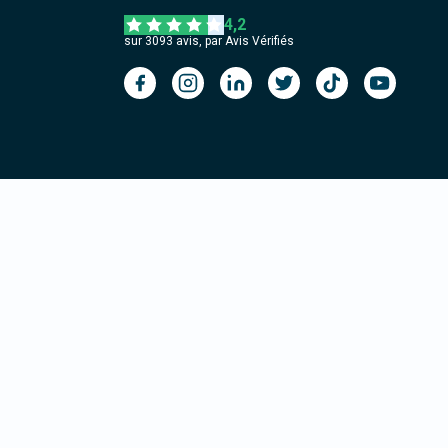
4,2
sur
3093
avis, par Avis Vérifiés