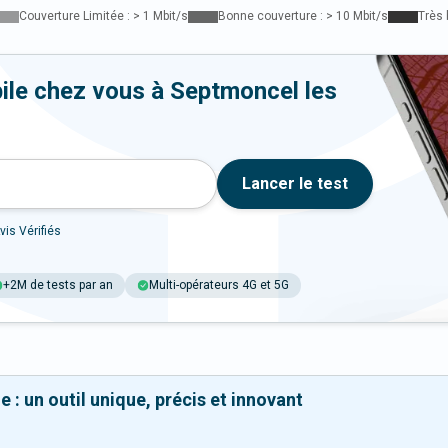
Couverture Limitée : > 1 Mbit/s
Bonne couverture : > 10 Mbit/s
Très 
ile chez vous à Septmoncel les
Lancer le test
vis Vérifiés
+2M de tests par an
Multi-opérateurs 4G et 5G
 : un outil unique, précis et innovant