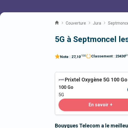
Couverture
Jura
Septmonce
5G à Septmoncel le
è
Classement :
23430
/100
Note :
27,10
Prixtel Oxygène 5G 100 Go
100
Go
5G
En savoir +
Bouygues Telecom a le meilleu