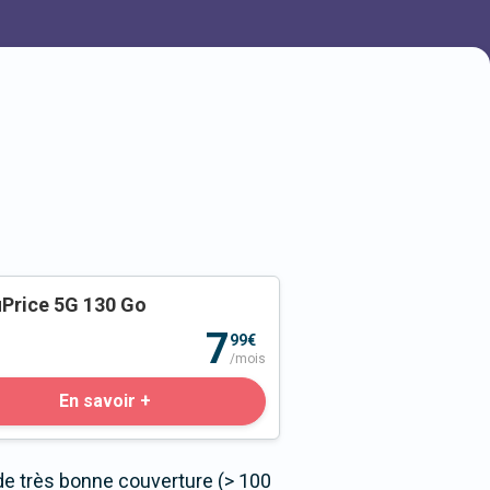
Price 5G 130 Go
o
7
99€
/mois
En savoir +
de très bonne couverture (> 100