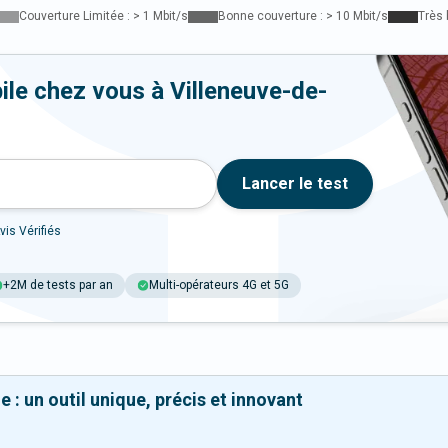
Couverture Limitée : > 1 Mbit/s
Bonne couverture : > 10 Mbit/s
Très 
ile chez vous à Villeneuve-de-
Lancer le test
vis Vérifiés
+2M de tests par an
Multi-opérateurs 4G et 5G
 : un outil unique, précis et innovant