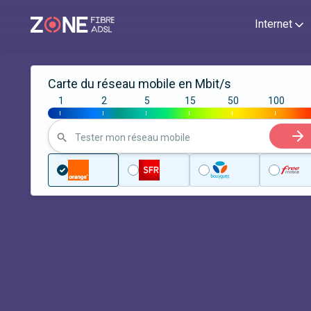
Internet
Carte du réseau mobile en Mbit/s
1
2
5
15
50
100
|
|
|
|
|
|
Tester mon réseau mobile