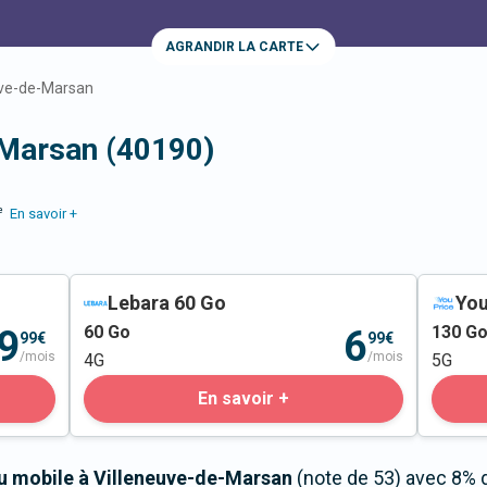
AGRANDIR LA CARTE
uve-de-Marsan
-Marsan (40190)
e
En savoir +
Lebara 60 Go
You
60
Go
130
G
9
6
99€
99€
/mois
/mois
4G
5G
En savoir +
au mobile à Villeneuve-de-Marsan
(note de 53) avec 8% 