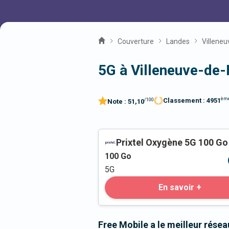
Couverture
Landes
Villene
5G à Villeneuve-de
èm
Classement :
4951
/100
Note :
51,10
Prixtel Oxygène 5G 100 Go
100
Go
5G
En savoir +
Free Mobile a le meilleur rése