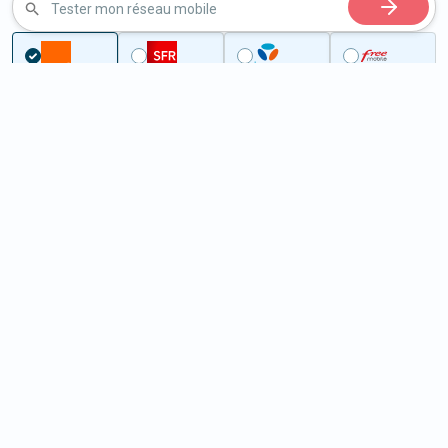
Tester mon réseau mobile
...
Loir-et-Cher
Lancôme
5G à Lancôme (41190)
ème
Classement :
31563
En savoir +
/100
Note :
12,30
Prixtel Oxygène 5G 100 Go
100
Go
9
99€
En savoir +
/mois
5G
Lebara 60 Go
60
Go