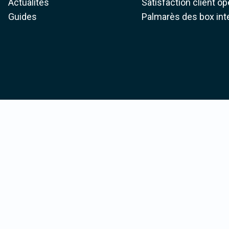
Actualités
Satisfaction client o
Guides
Palmarès des box int