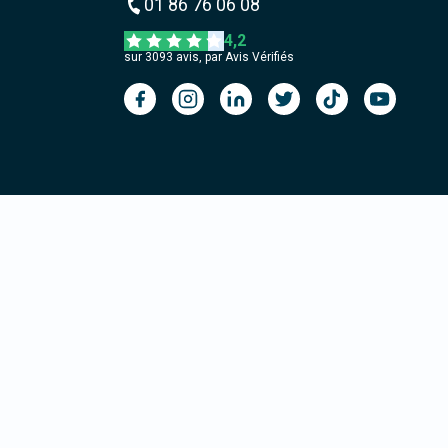
01 86 76 06 08
4,2
sur
3093
avis, par Avis Vérifiés