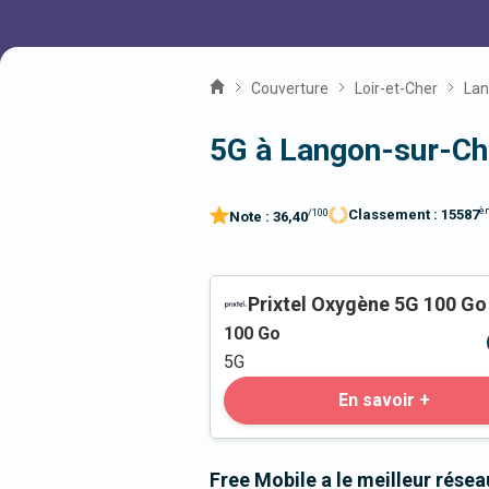
Couverture
Loir-et-Cher
Lan
5G à Langon-sur-Ch
è
Classement :
15587
/100
Note :
36,40
Prixtel Oxygène 5G 100 Go
100
Go
5G
En savoir +
Free Mobile a le meilleur rése