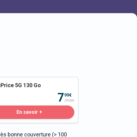
Price 5G 130 Go
o
7
99€
/mois
En savoir +
rès bonne couverture (> 100