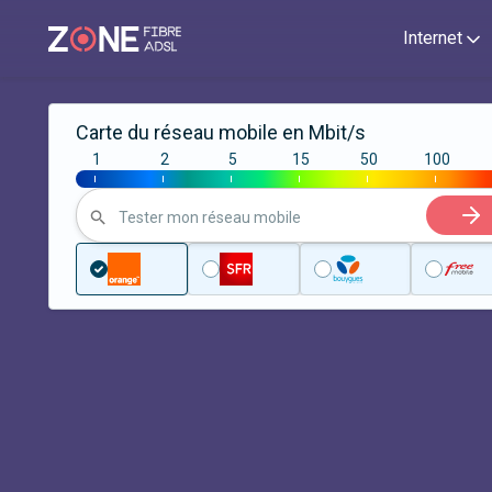
Internet
Carte du réseau mobile en Mbit/s
1
2
5
15
50
100
|
|
|
|
|
|
Tester mon réseau mobile