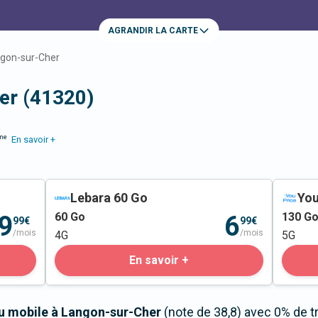
AGRANDIR LA CARTE
gon-sur-Cher
er (41320)
me
En savoir +
Lebara 60 Go
You
60
Go
130
G
9
6
99€
99€
/mois
/mois
4G
5G
En savoir +
au mobile à Langon-sur-Cher
(note de 38,8) avec 0% de t