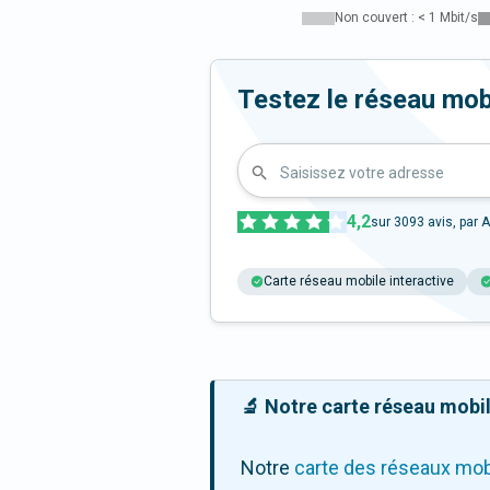
Non couvert : < 1 Mbit/s
Testez le réseau mob
Saisissez votre adresse
4,2
sur
3093
avis, par A
Carte réseau mobile interactive
🔬 Notre carte réseau mobile
Notre
carte des réseaux mob