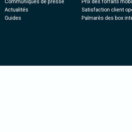
Communiqués de presse
Prix des forfaits mob
Actualités
Satisfaction client o
Guides
Palmarès des box int