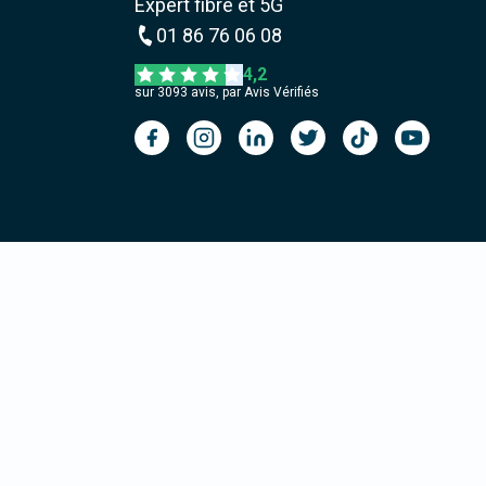
Expert fibre et 5G
01 86 76 06 08
4,2
sur
3093
avis, par Avis Vérifiés