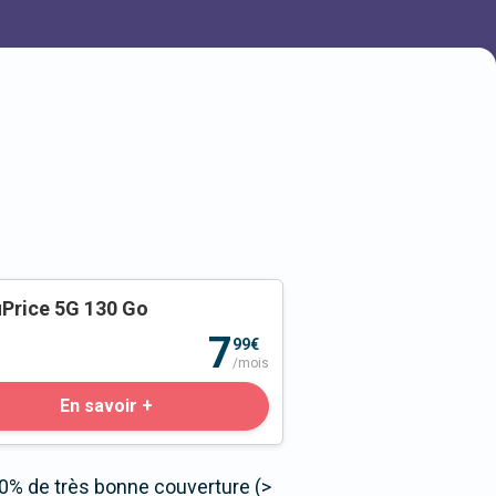
Price 5G 130 Go
o
7
99€
/mois
En savoir +
 0% de très bonne couverture (>