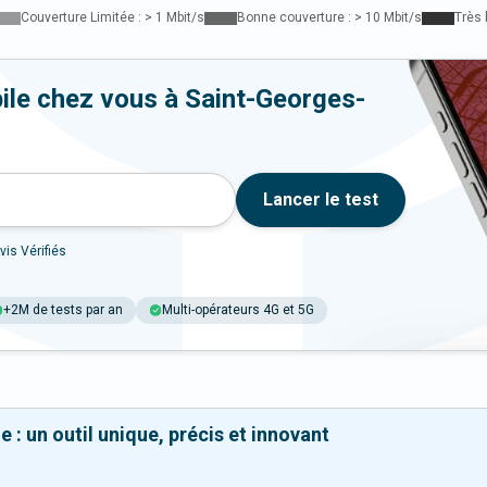
Couverture Limitée : > 1 Mbit/s
Bonne couverture : > 10 Mbit/s
Très 
ile chez vous à Saint-Georges-
Lancer le test
vis Vérifiés
+2M de tests par an
Multi-opérateurs 4G et 5G
 : un outil unique, précis et innovant