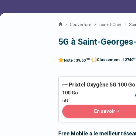
Couverture
Loir-et-Cher
Sai
5G à Saint-Georges
è
Classement :
12740
/100
Note :
39,60
Prixtel Oxygène 5G 100 Go
100
Go
5G
En savoir +
Free Mobile a le meilleur rése