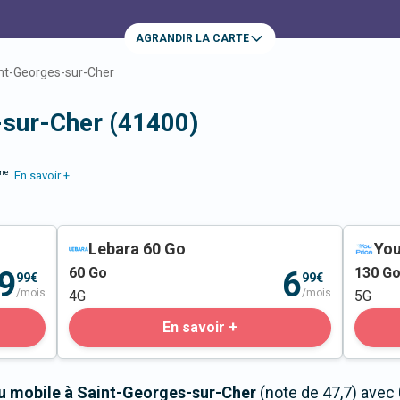
AGRANDIR LA CARTE
nt-Georges-sur-Cher
-sur-Cher (41400)
me
En savoir +
Lebara 60 Go
You
60
Go
130
G
9
6
99€
99€
/mois
/mois
4G
5G
En savoir +
au mobile à Saint-Georges-sur-Cher
(note de 47,7) avec