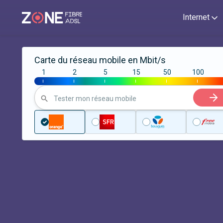
Internet
Carte du réseau mobile en Mbit/s
1
2
5
15
50
100
|
|
|
|
|
|
Tester mon réseau mobile