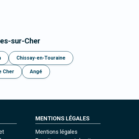
ges-sur-Cher
n
Chissay-en-Touraine
e Cher
Angé
MENTIONS LÉGALES
et
Mentions légales