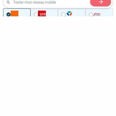
Tester mon réseau mobile
...
Loir-et-Cher
Veilleins
5G à Veilleins (41230)
ème
Classement :
16623
En savoir +
/100
Note :
35,30
Prixtel Oxygène 5G 100 Go
100
Go
9
99€
En savoir +
/mois
5G
Lebara 60 Go
60
Go