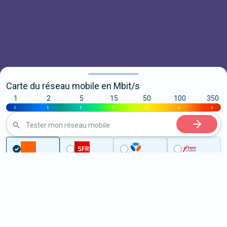
Carte du réseau mobile en Mbit/s
1
2
5
15
50
100
350
|
|
|
|
|
|
|
Tester mon réseau mobile
Couverture
Loiret
Tigy
5G à Tigy (45510)