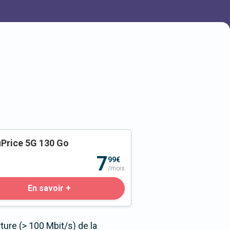
Price 5G 130 Go
o
7
99€
/mois
En savoir +
ure (> 100 Mbit/s) de la