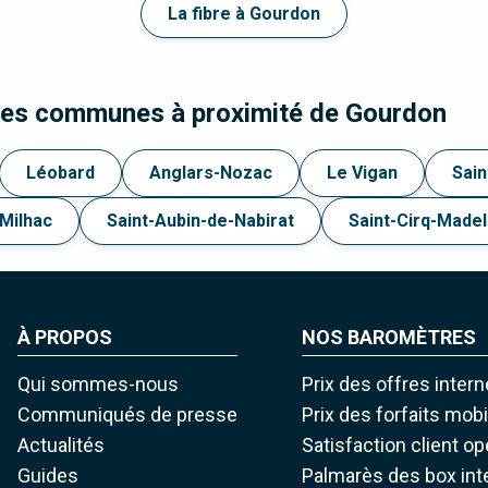
La fibre à Gourdon
 les communes à proximité de Gourdon
Léobard
Anglars-Nozac
Le Vigan
Sain
Milhac
Saint-Aubin-de-Nabirat
Saint-Cirq-Made
À PROPOS
NOS BAROMÈTRES
Qui sommes-nous
Prix des offres intern
Communiqués de presse
Prix des forfaits mob
Actualités
Satisfaction client o
Guides
Palmarès des box int