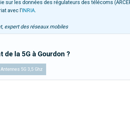
puie sur les données des régulateurs des télécoms (ARCE
iat avec l
’
INRIA
.
nt, expert des réseaux mobiles
t de la 5G
à Gourdon
?
Antennes 5G 3,5 Ghz