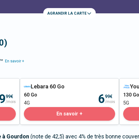
AGRANDIR LA CARTE
0)
me
En savoir +
Lebara 60 Go
You
60
Go
130
G
9
6
99€
99€
/mois
/mois
4G
5G
En savoir +
le à Gourdon
(note de 42,5) avec 4% de très bonne couvert