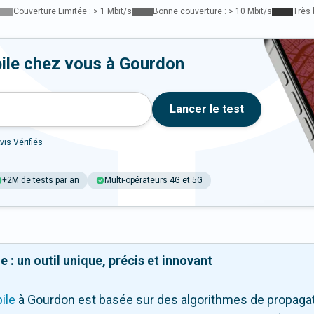
Couverture Limitée : > 1 Mbit/s
Bonne couverture : > 10 Mbit/s
Très 
ile chez vous à Gourdon
Lancer le test
vis Vérifiés
+2M de tests par an
Multi-opérateurs 4G et 5G
 : un outil unique, précis et innovant
ile
à Gourdon
est basée sur des algorithmes de propagati