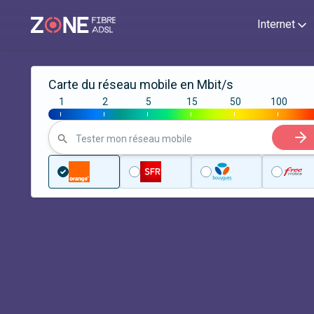
Internet
Carte du réseau mobile en Mbit/s
1
2
5
15
50
100
|
|
|
|
|
|
Tester mon réseau mobile