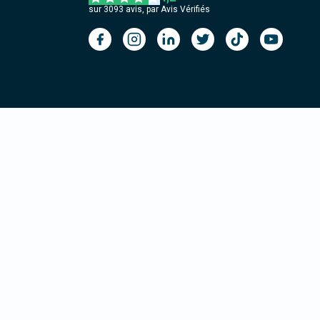
sur
3093
avis, par Avis Vérifiés