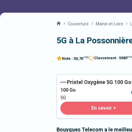
Couverture
Maine-et-Loire
5G à La Possonnièr
èm
Classement :
5085
/100
Note :
50,70
Prixtel Oxygène 5G 100 Go
100
Go
5G
En savoir +
Bouygues Telecom a le meilleu