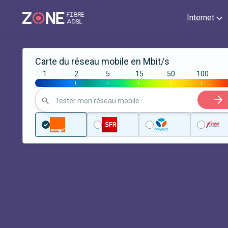
Internet
Carte du réseau mobile en Mbit/s
1
2
5
15
50
100
|
|
|
|
|
|
Tester mon réseau mobile