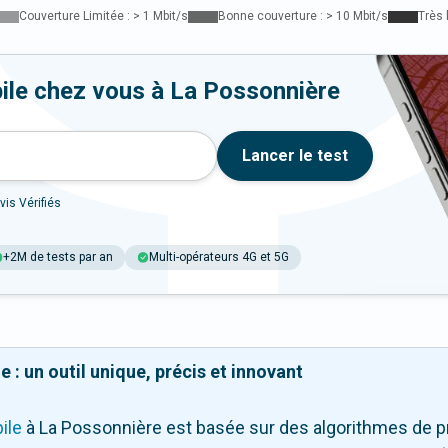
Couverture Limitée : > 1 Mbit/s
Bonne couverture : > 10 Mbit/s
Très 
ile chez vous à La Possonnière
Lancer le test
vis Vérifiés
+2M de tests par an
Multi-opérateurs 4G et 5G
 : un outil unique, précis et innovant
ile
à La Possonnière
est basée sur des algorithmes de pr