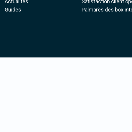
Actualités
Satisfaction client o
Guides
Palmarès des box int