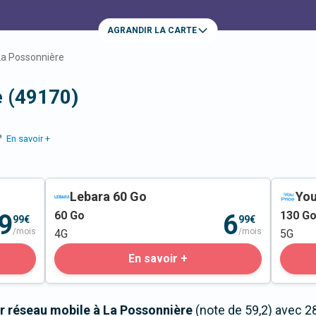
AGRANDIR LA CARTE
La Possonnière
e (49170)
e
En savoir +
Lebara 60 Go
You
60
Go
130
G
9
6
99€
99€
/mois
/mois
4G
5G
En savoir +
r réseau mobile à La Possonnière
(note de 59,2) avec 2