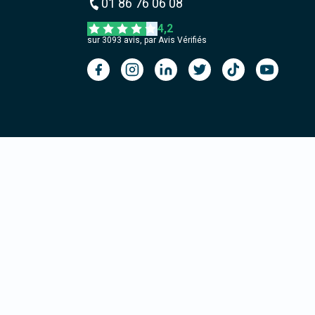
01 86 76 06 08
4,2
sur
3093
avis, par Avis Vérifiés