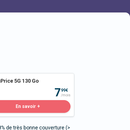
Price 5G 130 Go
o
7
99€
/mois
En savoir +
8% de très bonne couverture (>