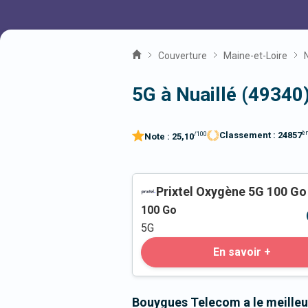
Couverture
Maine-et-Loire
N
5G à Nuaillé (49340
è
Classement :
24857
/100
Note :
25,10
Prixtel Oxygène 5G 100 Go
100
Go
5G
En savoir +
Bouygues Telecom a le meilleur