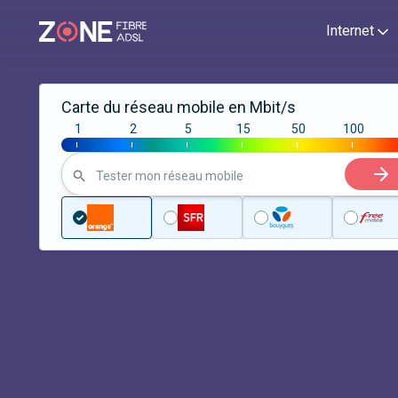
Internet
Carte du réseau mobile en Mbit/s
1
2
5
15
50
100
|
|
|
|
|
|
Tester mon réseau mobile