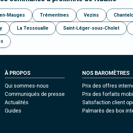
-en-Mauges
Trémentines
Vezins
Chantelo
y
La Tessoualle
Saint-Léger-sous-Cholet
es
À PROPOS
NOS BAROMÈTRES
Qui sommes-nous
Prix des offres intern
Communiqués de presse
Prix des forfaits mob
Actualités
Satisfaction client o
Guides
Palmarès des box int