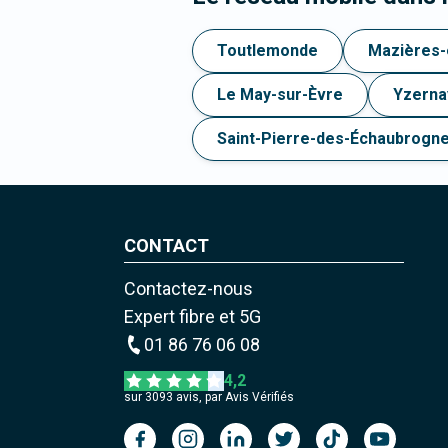
Toutlemonde
Mazières
Le May-sur-Èvre
Yzerna
Saint-Pierre-des-Échaubrogn
CONTACT
Contactez-nous
Expert fibre et 5G
01 86 76 06 08
4,2
sur
3093
avis, par Avis Vérifiés