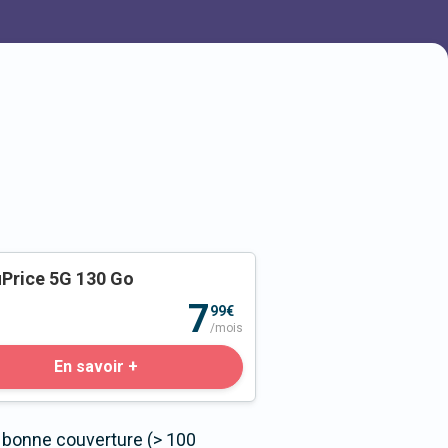
Price 5G 130 Go
o
7
99€
/mois
En savoir +
s bonne couverture (> 100