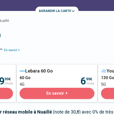
AGRANDIR LA CARTE
uaillé
)
me
En savoir +
Lebara 60 Go
You
60
Go
130
G
9
6
99€
99€
/mois
/mois
4G
5G
En savoir +
 réseau mobile à Nuaillé
(note de 30,8) avec 0% de trè