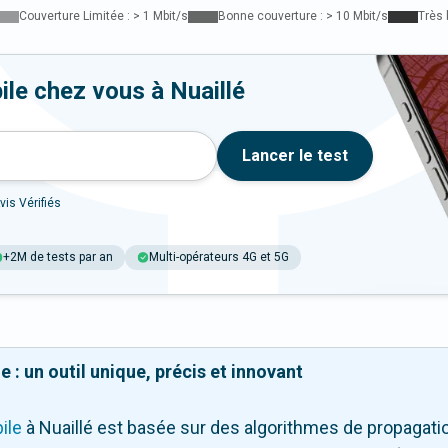
Couverture Limitée : > 1 Mbit/s
Bonne couverture : > 10 Mbit/s
Très 
ile chez vous à Nuaillé
Lancer le test
vis Vérifiés
+2M de tests par an
Multi-opérateurs 4G et 5G
 : un outil unique, précis et innovant
ile
à Nuaillé
est basée sur des algorithmes de propagation