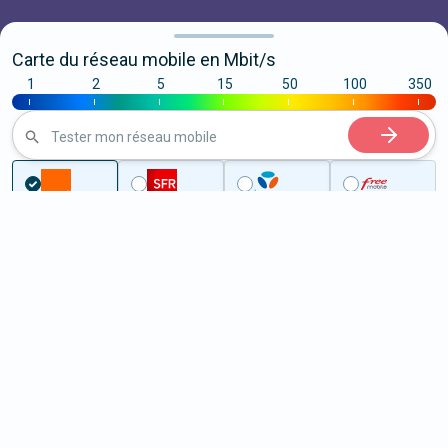
Carte du réseau mobile en Mbit/s
1
2
5
15
50
100
350
|
|
|
|
|
|
|
Tester mon réseau mobile
...
Maine-et-Loire
Saint-Clément-des-Levées
5G à Saint-Clément-des-Levées
(49350)
ème
Classement :
21469
En savoir +
/100
Note :
29,60