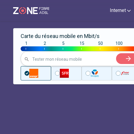
Internet
Carte du réseau mobile en Mbit/s
1
2
5
15
50
100
|
|
|
|
|
|
Tester mon réseau mobile