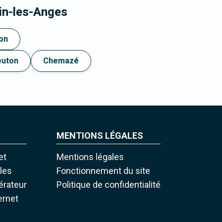
in-les-Anges
on
euton
Chemazé
MENTIONS LÉGALES
et
Mentions légales
iles
Fonctionnement du site
pérateur
Politique de confidentialité
ernet