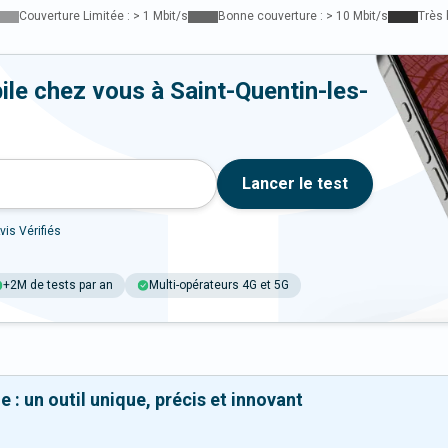
Couverture Limitée : > 1 Mbit/s
Bonne couverture : > 10 Mbit/s
Très 
ile chez vous à Saint-Quentin-les-
Lancer le test
vis Vérifiés
+2M de tests par an
Multi-opérateurs 4G et 5G
 : un outil unique, précis et innovant