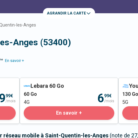
AGRANDIR LA CARTE
-Quentin-les-Anges
-les-Anges (53400)
me
En savoir +
Lebara 60 Go
You
60
Go
130
G
9
6
99€
99€
/mois
/mois
4G
5G
En savoir +
r réseau mobile à Saint-Quentin-les-Anges
(note de 27