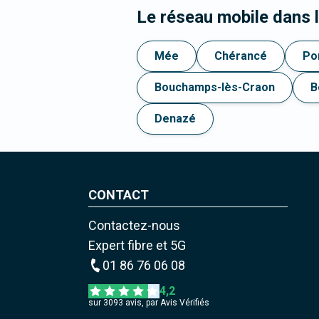
Le réseau mobile dans 
Mée
Chérancé
Po
Bouchamps-lès-Craon
B
Denazé
CONTACT
Contactez-nous
Expert fibre et 5G
01 86 76 06 08
4,2
sur
3093
avis, par Avis Vérifiés