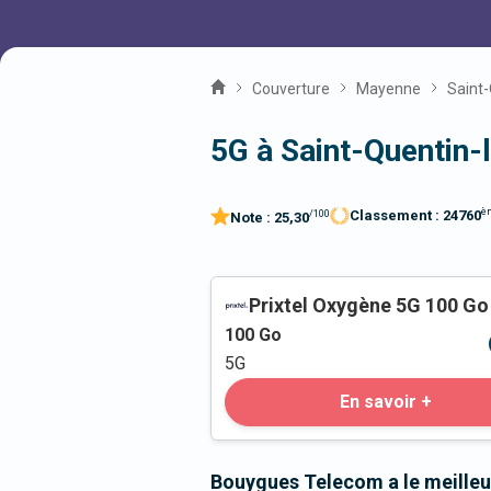
Couverture
Mayenne
Saint
5G à Saint-Quentin
è
Classement :
24760
/100
Note :
25,30
Prixtel Oxygène 5G 100 Go
100
Go
5G
En savoir +
Bouygues Telecom a le meilleu