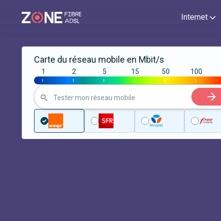
Internet
Carte du réseau mobile en Mbit/s
1
2
5
15
50
100
|
|
|
|
|
|
Tester mon réseau mobile