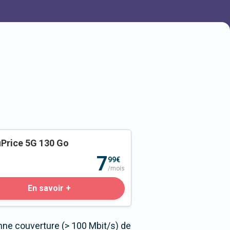
Price 5G 130 Go
o
7
99€
/mois
En savoir +
nne couverture (> 100 Mbit/s) de