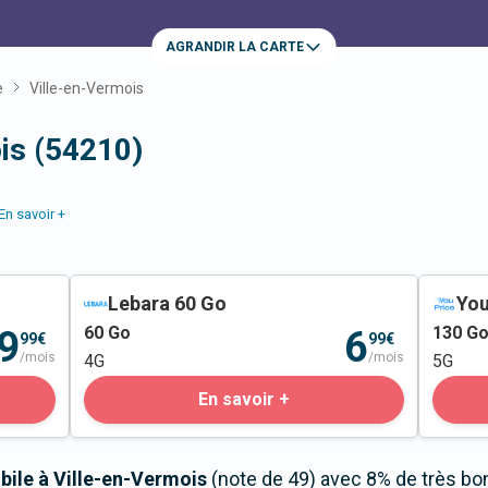
AGRANDIR LA CARTE
e
Ville-en-Vermois
is (54210)
En savoir +
Lebara 60 Go
You
60
Go
130
G
9
6
99€
99€
/mois
/mois
4G
5G
En savoir +
bile à Ville-en-Vermois
(note de 49) avec 8% de très bo