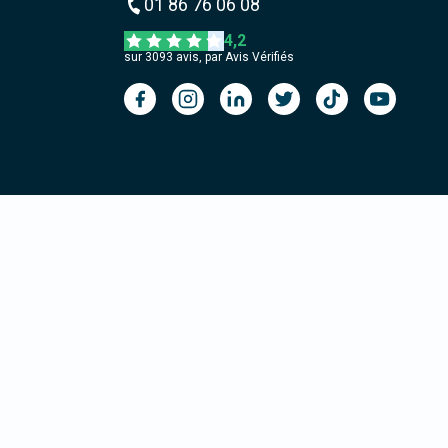
01 86 76 06 08
4,2
sur
3093
avis, par Avis Vérifiés