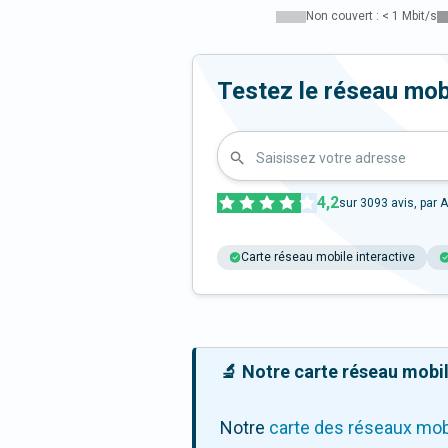
Non couvert : < 1 Mbit/s
Testez le réseau mob
Saisissez votre adresse
4,2
sur
3093
avis, par A
Carte réseau mobile interactive
🔬 Notre carte réseau mobile
Notre
carte des réseaux mob