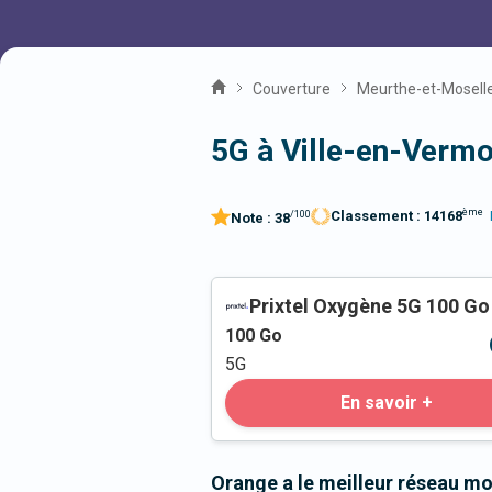
Couverture
Meurthe-et-Mosell
5G à Ville-en-Vermo
ème
Classement :
14168
/100
Note :
38
Prixtel Oxygène 5G 100 Go
100
Go
5G
En savoir +
Orange a le meilleur réseau mo