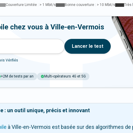
Couverture Limitée : > 1 Mbit/s
Bonne couverture : > 10 Mbit/s
Très 
ile chez vous à Ville-en-Vermois
Lancer le test
vis Vérifiés
+2M de tests par an
Multi-opérateurs 4G et 5G
 : un outil unique, précis et innovant
ile
à Ville-en-Vermois
est basée sur des algorithmes de 