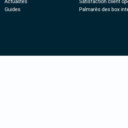
Actualités
Satisfaction client o
Guides
Palmarès des box int