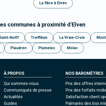
La fibre à Elven
les communes à proximité d'Elven
Saint-Nolff
Treffléan
La Vraie-Croix
Mont
Plaudren
Plumelec
Molac
À PROPOS
NOS BAROMÈTRES
Qui sommes-nous
Prix des offres intern
Communiqués de presse
Prix des forfaits mob
Actualités
Satisfaction client o
Guides
Palmarès des box int