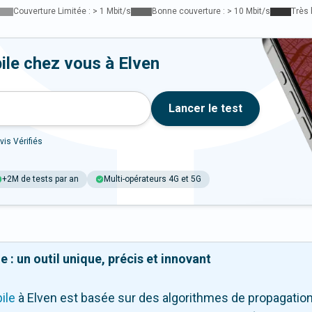
Couverture Limitée : > 1 Mbit/s
Bonne couverture : > 10 Mbit/s
Très 
ile chez vous à Elven
Lancer le test
vis Vérifiés
+2M de tests par an
Multi-opérateurs 4G et 5G
 : un outil unique, précis et innovant
ile
à Elven
est basée sur des algorithmes de propagation 