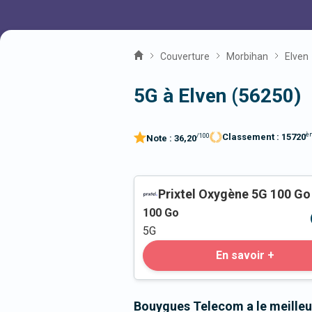
Couverture
Morbihan
Elven
5G à Elven (56250)
è
Classement :
15720
/100
Note :
36,20
Prixtel Oxygène 5G 100 Go
100
Go
5G
En savoir +
Bouygues Telecom a le meilleu