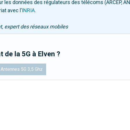
 sur les données des régulateurs des télécoms (ARCEP, AN
iat avec l
’
INRIA
.
nt, expert des réseaux mobiles
t de la 5G
à Elven
?
Antennes 5G 3,5 Ghz