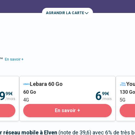
AGRANDIR LA CARTE
me
En savoir +
Lebara 60 Go
You
60
Go
130
G
9
6
99€
99€
/mois
/mois
4G
5G
En savoir +
r réseau mobile à Elven
(note de 39,6) avec 6% de très 