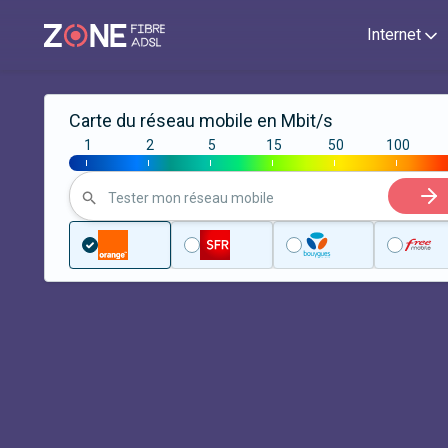
Internet
Carte du réseau mobile en Mbit/s
1
2
5
15
50
100
|
|
|
|
|
|
Tester mon réseau mobile