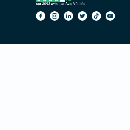
sur
3093
avis, par Avis Vérifiés