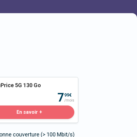
Price 5G 130 Go
o
7
99€
/mois
En savoir +
bonne couverture (> 100 Mbit/s)