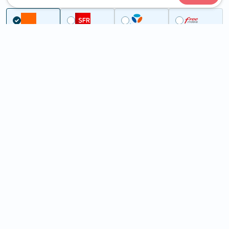
...
Morbihan
Saint-Gorgon
5G à Saint-Gorgon (56350)
ème
Classement :
14372
En savoir +
/100
Note :
37,80
Prixtel Oxygène 5G 100 Go
100
Go
9
99€
En savoir +
/mois
5G
Lebara 60 Go
60
Go
6
99€
En savoir +