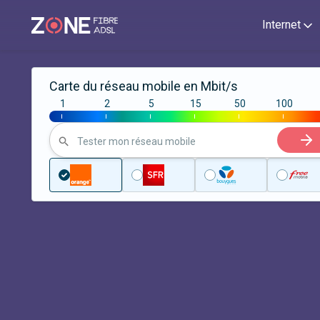
Internet
Carte du réseau mobile en Mbit/s
1
2
5
15
50
100
|
|
|
|
|
|
Tester mon réseau mobile