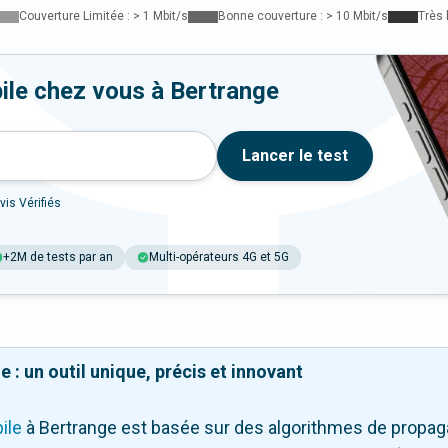
Couverture Limitée : > 1 Mbit/s
Bonne couverture : > 10 Mbit/s
Très 
ile chez vous à Bertrange
Lancer le test
vis Vérifiés
+2M de tests par an
Multi-opérateurs 4G et 5G
 : un outil unique, précis et innovant
ile
à Bertrange
est basée sur des algorithmes de propagat