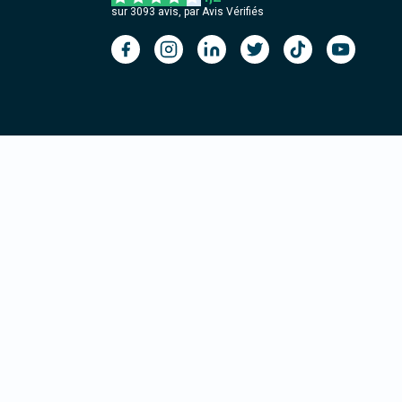
sur
3093
avis, par Avis Vérifiés