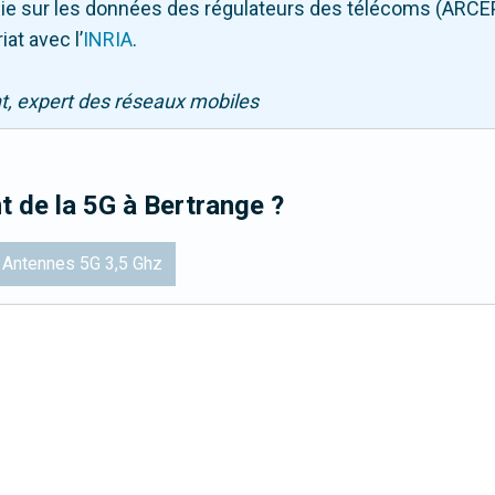
puie sur les données des régulateurs des télécoms (ARCE
iat avec l
’
INRIA
.
nt, expert des réseaux mobiles
t de la 5G
à Bertrange
?
Antennes 5G 3,5 Ghz