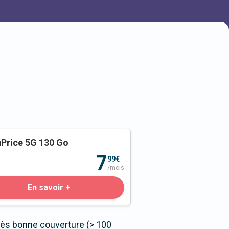
Price 5G 130 Go
o
7
99€
/mois
En savoir +
rès bonne couverture (> 100