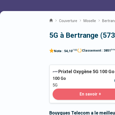
Couverture
Moselle
Bertran
5G à Bertrange (57
èm
Classement :
3851
/100
Note :
54,10
Prixtel Oxygène 5G 100 Go
100
Go
5G
En savoir +
Bouygues Telecom a le meilleu