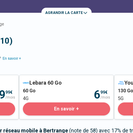
AGRANDIR LA CARTE
ge
310)
e
En savoir +
Lebara 60 Go
You
60
Go
130
G
9
6
99€
99€
/mois
/mois
4G
5G
En savoir +
r réseau mobile à Bertrange
(note de 58) avec 17% de t