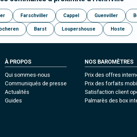
ler
Farschviller
Cappel
Guenviller
B
ocheren
Barst
Loupershouse
Hoste
À PROPOS
NOS BAROMÈTRES
Qui sommes-nous
Prix des offres intern
Communiqués de presse
Prix des forfaits mob
Actualités
Satisfaction client o
Guides
Palmarès des box int