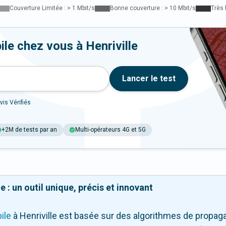
Couverture Limitée : > 1 Mbit/s
Bonne couverture : > 10 Mbit/s
Très 
le chez vous à Henriville
Lancer le test
vis Vérifiés
+2M de tests par an
Multi-opérateurs 4G et 5G
 : un outil unique, précis et innovant
ile
à Henriville
est basée sur des algorithmes de propagat