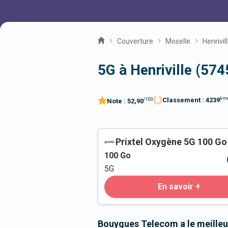
Couverture
Moselle
Henrivil
5G à Henriville (574
èm
Classement :
4239
/100
Note :
52,90
Prixtel Oxygène 5G 100 Go
100
Go
5G
En savoir +
Bouygues Telecom a le meilleur