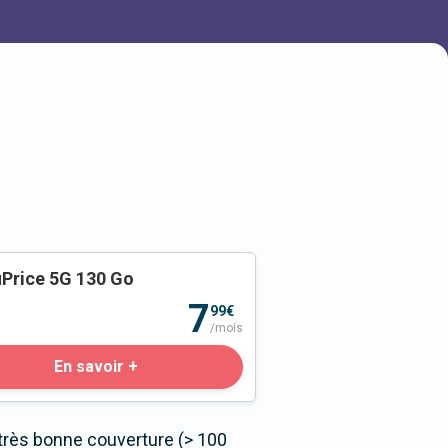
Price 5G 130 Go
o
7
99€
/mois
En savoir +
très bonne couverture (> 100