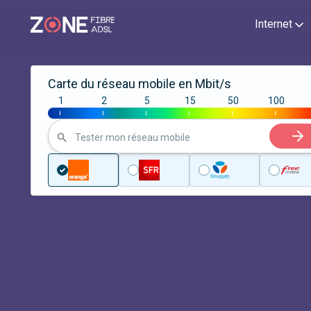
Internet
Carte du réseau mobile en Mbit/s
1
2
5
15
50
100
|
|
|
|
|
|
Tester mon réseau mobile