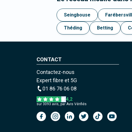
Seingbouse
Farébersvil
Théding
Betting
C
CONTACT
Contactez-nous
Expert fibre et 5G
01 86 76 06 08
4,2
sur
3093
avis, par Avis Vérifiés