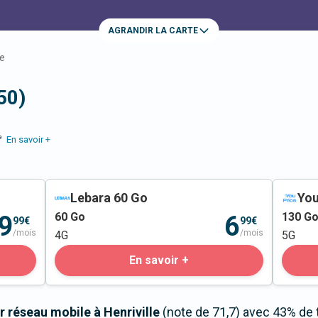
AGRANDIR LA CARTE
le
50)
e
En savoir +
Lebara 60 Go
You
60
Go
130
G
9
6
99€
99€
/mois
/mois
4G
5G
En savoir +
 réseau mobile à Henriville
(note de 71,7) avec 43% de 