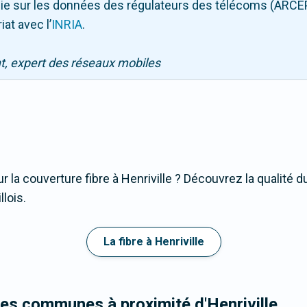
puie sur les données des régulateurs des télécoms (ARCE
iat avec l
’
INRIA
.
nt, expert des réseaux mobiles
 la couverture fibre à Henriville ? Découvrez la qualité d
llois.
La fibre à Henriville
les communes à proximité d'Henriville