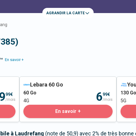
AGRANDIR LA CARTE
fang
7385)
me
En savoir +
Lebara 60 Go
You
60
Go
130
G
9
6
99€
99€
/mois
/mois
4G
5G
En savoir +
bile à Laudrefang
(note de 50,9) avec 2% de très bonne 