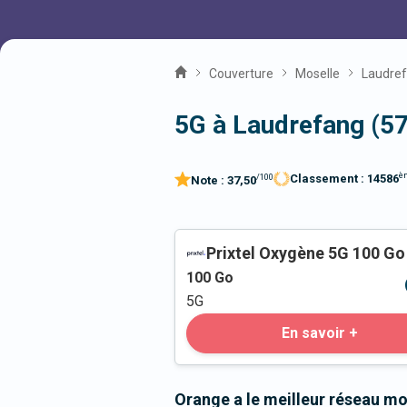
Couverture
Moselle
Laudre
5G à Laudrefang (5
è
Classement :
14586
/100
Note :
37,50
Prixtel Oxygène 5G 100 Go
100
Go
5G
En savoir +
Orange a le meilleur réseau mo