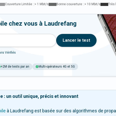
Couverture Limitée : > 1 Mbit/s
Bonne couverture : > 10 Mbit/s
Très 
ile chez vous à Laudrefang
Lancer le test
vis Vérifiés
+2M de tests par an
Multi-opérateurs 4G et 5G
 : un outil unique, précis et innovant
ile
à Laudrefang
est basée sur des algorithmes de propag