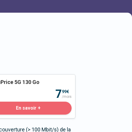
Price 5G 130 Go
o
7
99€
/mois
En savoir +
couverture (> 100 Mbit/s) de la