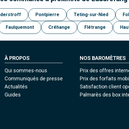
derstroff
Pontpierre
Teting-sur-Nied
Fol
Faulquemont
Créhange
Flétrange
Hau
À PROPOS
NOS BAROMÈTRES
Qui sommes-nous
Prix des offres intern
Communiqués de presse
Prix des forfaits mob
Actualités
Satisfaction client o
Guides
Palmarès des box int