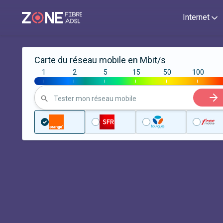
Internet
Carte du réseau mobile en Mbit/s
1
2
5
15
50
100
|
|
|
|
|
|
Tester mon réseau mobile