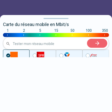
Carte du réseau mobile en Mbit/s
1
2
5
15
50
100
350
|
|
|
|
|
|
|
Tester mon réseau mobile
Couverture
Moselle
Morhange
5G à Morhange (57340)
ème
Classement :
7329
En savoir +
/100
Note :
46,60