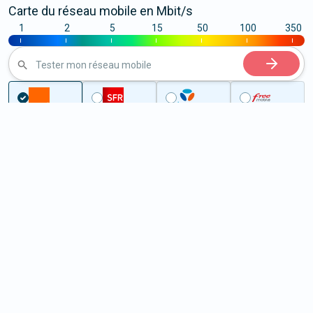
Carte du réseau mobile en Mbit/s
1
2
5
15
50
100
350
|
|
|
|
|
|
|
Tester mon réseau mobile
Couverture
Moselle
Saint-Privat-la-Montagne
5G à Saint-Privat-la-Montagne
(57855)
ème
Classement :
13214
En savoir +
/100
Note :
39,10
Prixtel Oxygène 5G 100 Go