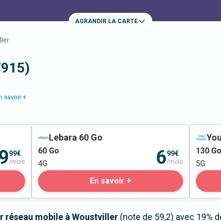
AGRANDIR LA CARTE
ller
7915)
n savoir +
Lebara 60 Go
You
60
Go
130
G
9
6
99€
99€
/mois
/mois
4G
5G
En savoir +
r réseau mobile à Woustviller
(note de 59,2) avec 19% d