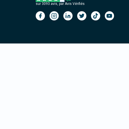
sur
3093
avis, par Avis Vérifiés