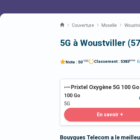
Couverture
Moselle
Woustvi
5G à Woustviller (5
ème
Classement :
5383
E
/100
Note :
50
Prixtel Oxygène 5G 100 Go
100
Go
5G
En savoir +
Bouygues Telecom a le meilleu