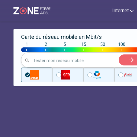
Internet
Carte du réseau mobile en Mbit/s
1
2
5
15
50
100
|
|
|
|
|
|
Tester mon réseau mobile