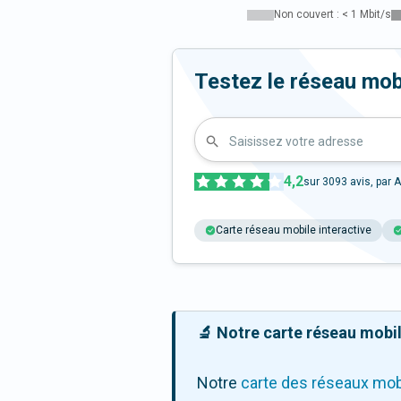
Non couvert : < 1 Mbit/s
Testez le réseau mob
Saisissez votre adresse
4,2
sur
3093
avis, par A
Carte réseau mobile interactive
🔬 Notre carte réseau mobile
Notre
carte des réseaux mob