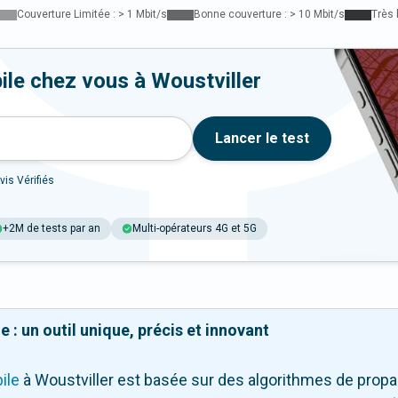
Couverture Limitée : > 1 Mbit/s
Bonne couverture : > 10 Mbit/s
Très 
ile chez vous à Woustviller
Lancer le test
vis Vérifiés
+2M de tests par an
Multi-opérateurs 4G et 5G
 : un outil unique, précis et innovant
ile
à Woustviller
est basée sur des algorithmes de propag