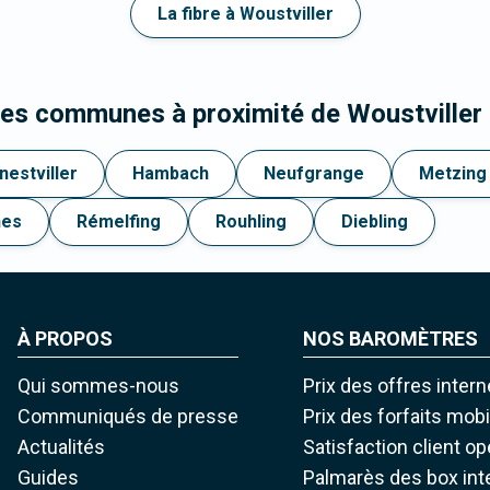
La fibre à Woustviller
les communes à proximité de Woustviller
nestviller
Hambach
Neufgrange
Metzing
nes
Rémelfing
Rouhling
Diebling
À PROPOS
NOS BAROMÈTRES
Qui sommes-nous
Prix des offres intern
Communiqués de presse
Prix des forfaits mob
Actualités
Satisfaction client o
Guides
Palmarès des box int