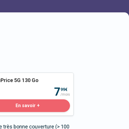
Price 5G 130 Go
o
7
99€
/mois
En savoir +
e très bonne couverture (> 100