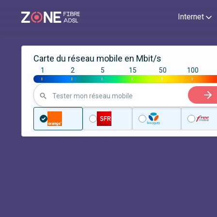
Internet
Carte du réseau mobile en Mbit/s
1
2
5
15
50
100
|
|
|
|
|
|
Tester mon réseau mobile