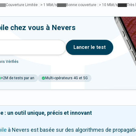
Couverture Limitée : > 1 Mbit/s
Bonne couverture : > 10 Mbit/s
Très 
ile chez vous à Nevers
Lancer le test
vis Vérifiés
+2M de tests par an
Multi-opérateurs 4G et 5G
 : un outil unique, précis et innovant
ile
à Nevers
est basée sur des algorithmes de propagatio