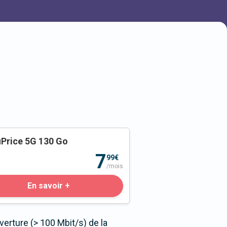
Price 5G 130 Go
o
7
99€
/mois
En savoir +
erture (> 100 Mbit/s) de la