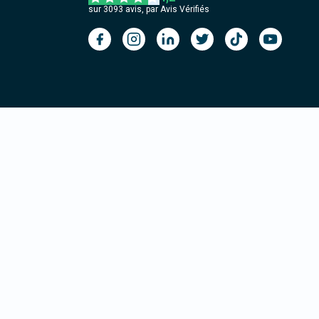
sur
3093
avis, par Avis Vérifiés