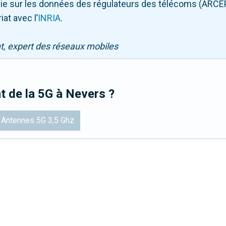
puie sur les données des régulateurs des télécoms (ARCE
iat avec l
’
INRIA
.
nt, expert des réseaux mobiles
t de la 5G
à Nevers
?
Antennes 5G 3,5 Ghz