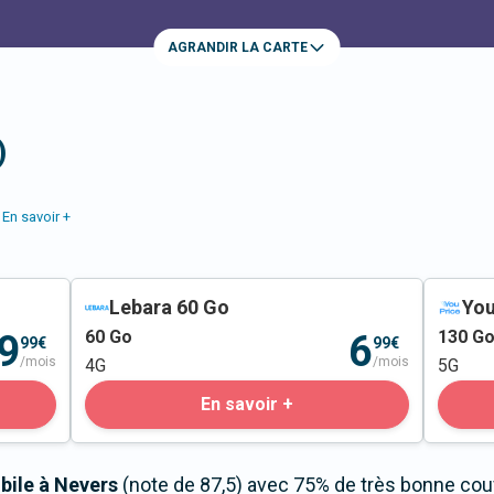
AGRANDIR LA CARTE
)
En savoir +
Lebara 60 Go
You
60
Go
130
G
9
6
99€
99€
/mois
/mois
4G
5G
En savoir +
bile à Nevers
(note de 87,5) avec 75% de très bonne couv