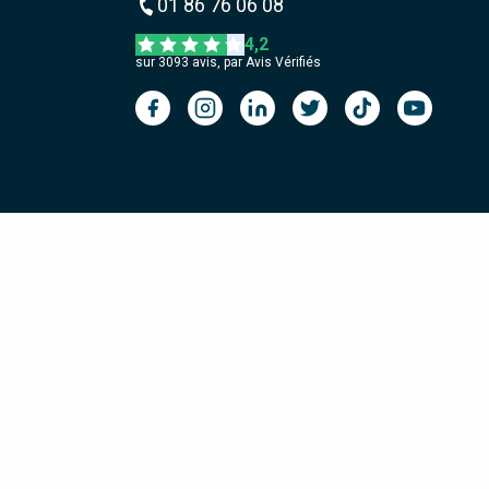
01 86 76 06 08
4,2
sur
3093
avis, par Avis Vérifiés