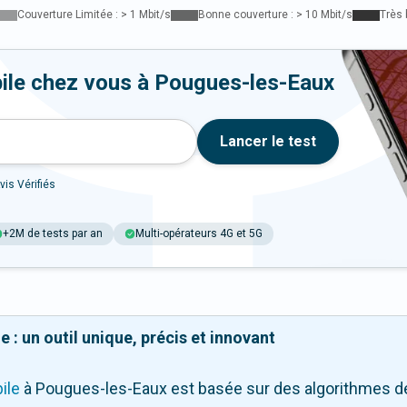
Couverture Limitée : > 1 Mbit/s
Bonne couverture : > 10 Mbit/s
Très 
ile chez vous à Pougues-les-Eaux
Lancer le test
vis Vérifiés
+2M de tests par an
Multi-opérateurs 4G et 5G
 : un outil unique, précis et innovant
ile
à Pougues-les-Eaux
est basée sur des algorithmes de