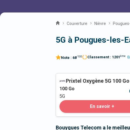
Couverture
Nièvre
Pougues-
5G à Pougues-les-E
ème
Classement :
1201
E
/100
Note :
68
Prixtel Oxygène 5G 100 Go
100
Go
5G
En savoir +
Bouygues Telecom a le meilleu