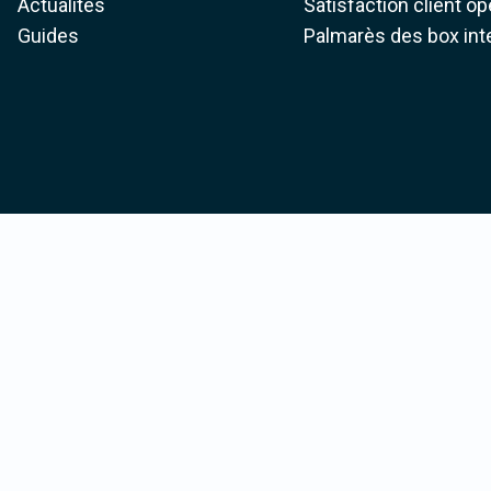
Actualités
Satisfaction client o
Guides
Palmarès des box int