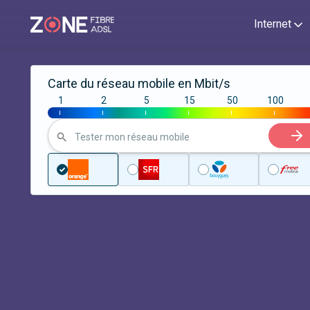
Internet
Carte du réseau mobile en Mbit/s
1
2
5
15
50
100
|
|
|
|
|
|
Tester mon réseau mobile