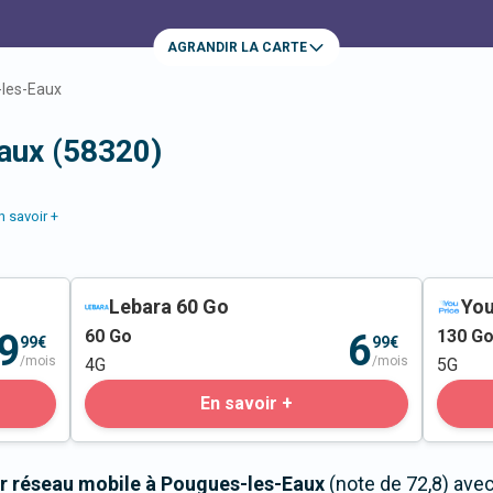
AGRANDIR LA CARTE
les-Eaux
aux (58320)
n savoir +
Lebara 60 Go
You
60
Go
130
G
9
6
99€
99€
/mois
/mois
4G
5G
En savoir +
r réseau mobile à Pougues-les-Eaux
(note de 72,8) ave