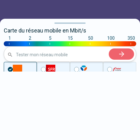
Carte du réseau mobile en Mbit/s
1
2
5
15
50
100
350
|
|
|
|
|
|
|
Tester mon réseau mobile
Couverture
Nord
La Bassée
5G à La Bassée (59480)
ème
Classement :
486
En savoir +
/100
Note :
78,40