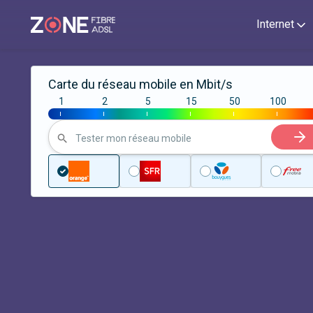
Internet
Carte du réseau mobile en Mbit/s
1
2
5
15
50
100
|
|
|
|
|
|
Tester mon réseau mobile