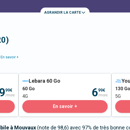
AGRANDIR LA CARTE
20)
En savoir +
Lebara 60 Go
You
60
Go
130
G
9
6
99€
99€
/mois
/mois
4G
5G
En savoir +
obile à Mouvaux
(note de 98,6) avec 97% de très bonne co