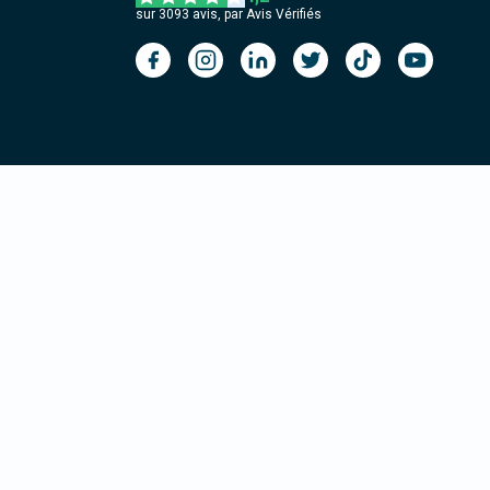
sur
3093
avis, par Avis Vérifiés