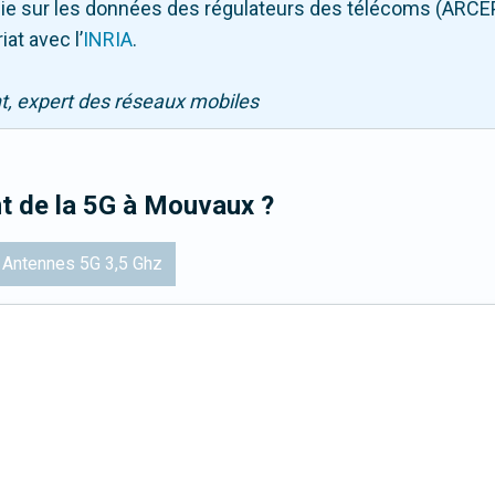
puie sur les données des régulateurs des télécoms (ARCE
iat avec l
’
INRIA
.
nt, expert des réseaux mobiles
t de la 5G
à Mouvaux
?
Antennes 5G 3,5 Ghz