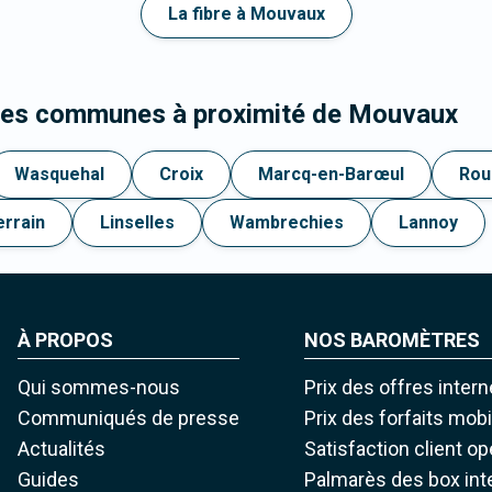
La fibre à Mouvaux
 les communes à proximité de Mouvaux
Wasquehal
Croix
Marcq-en-Barœul
Rou
errain
Linselles
Wambrechies
Lannoy
À PROPOS
NOS BAROMÈTRES
Qui sommes-nous
Prix des offres intern
Communiqués de presse
Prix des forfaits mob
Actualités
Satisfaction client o
Guides
Palmarès des box int