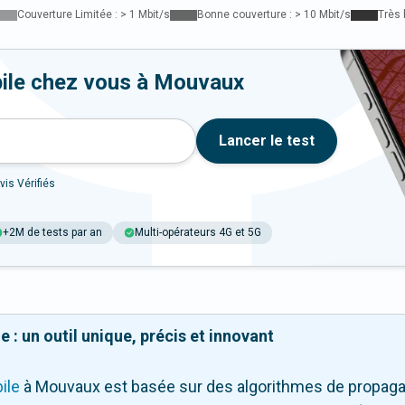
Couverture Limitée : > 1 Mbit/s
Bonne couverture : > 10 Mbit/s
Très 
bile chez vous à Mouvaux
Lancer le test
vis Vérifiés
+2M de tests par an
Multi-opérateurs 4G et 5G
 : un outil unique, précis et innovant
ile
à Mouvaux
est basée sur des algorithmes de propagati