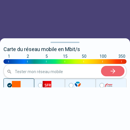
Carte du réseau mobile en Mbit/s
1
2
5
15
50
100
350
|
|
|
|
|
|
|
Tester mon réseau mobile
Couverture
Nord
Phalempin
5G à Phalempin (59133)