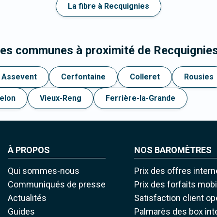
La fibre à Recquignies
les communes à proximité de Recquignie
Assevent
Cerfontaine
Colleret
Rousies
elon
Vieux-Reng
Ferrière-la-Grande
À PROPOS
NOS BAROMÈTRES
Qui sommes-nous
Prix des offres intern
Communiqués de presse
Prix des forfaits mob
Actualités
Satisfaction client o
Guides
Palmarès des box int