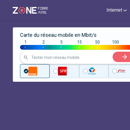
Internet
Carte du réseau mobile en Mbit/s
1
2
5
15
50
100
|
|
|
|
|
|
Tester mon réseau mobile