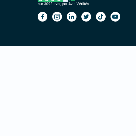
sur
3093
avis, par Avis Vérifiés