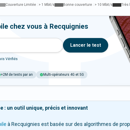
Couverture Limitée : > 1 Mbit/s
Bonne couverture : > 10 Mbit/s
Très 
ile chez vous à Recquignies
Lancer le test
vis Vérifiés
+2M de tests par an
Multi-opérateurs 4G et 5G
 : un outil unique, précis et innovant
ile
à Recquignies
est basée sur des algorithmes de prop