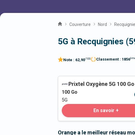
Couverture
Nord
Recquigni
5G à Recquignies (
èm
Classement :
1856
/100
Note :
62,90
Prixtel Oxygène 5G 100 Go
100
Go
5G
En savoir +
Orange a le meilleur réseau mo