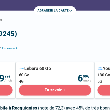
AGRANDIR LA CARTE
es
59245)
e
En savoir +
Lebara 60 Go
You
60
Go
130
G
9
6
99€
99€
/mois
/mois
4G
5G
En savoir +
bile à Recquignies
(note de 72,3) avec 45% de très bonne