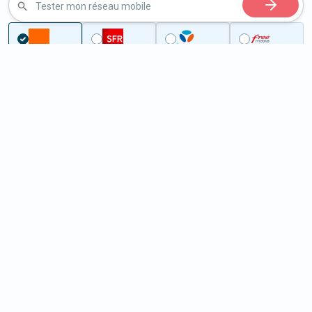
Tester mon réseau mobile
Couverture
Nord
Robersart
5G à Robersart (59550)
ème
Classement :
28314
En savoir +
/100
Note :
19,50
Prixtel Oxygène 5G 100 Go
100
Go
9
99€
En savoir +
/mois
5G
Lebara 60 Go
60
Go