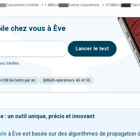
Couverture Limitée : > 1 Mbit/s
Bonne couverture : > 10 Mbit/s
Très 
ile chez vous à Ève
Lancer le test
vis Vérifiés
+2M de tests par an
Multi-opérateurs 4G et 5G
 : un outil unique, précis et innovant
ile
à Ève
est basée sur des algorithmes de propagation du