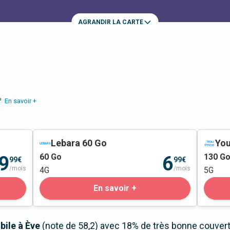
AGRANDIR LA CARTE
e
En savoir +
Lebara 60 Go
You
60
Go
130
G
9
6
99€
99€
/mois
/mois
4G
5G
En savoir +
bile à Ève
(note de 58,2) avec 18% de très bonne couvertu