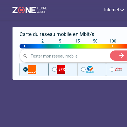
Internet
Carte du réseau mobile en Mbit/s
1
2
5
15
50
100
|
|
|
|
|
|
Tester mon réseau mobile