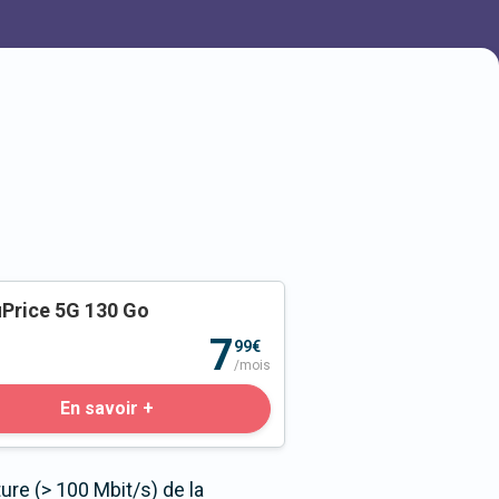
Price 5G 130 Go
o
7
99€
/mois
En savoir +
re (> 100 Mbit/s) de la