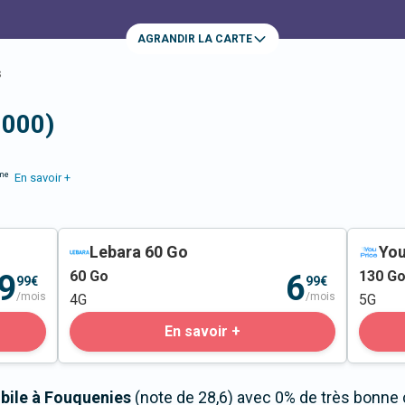
AGRANDIR LA CARTE
s
0000)
me
En savoir +
Lebara 60 Go
You
60
Go
130
G
9
6
99€
99€
/mois
/mois
4G
5G
En savoir +
bile à Fouquenies
(note de 28,6) avec 0% de très bonne 