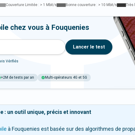
Couverture Limitée : > 1 Mbit/s
Bonne couverture : > 10 Mbit/s
Très 
ile chez vous à Fouquenies
Lancer le test
vis Vérifiés
+2M de tests par an
Multi-opérateurs 4G et 5G
 : un outil unique, précis et innovant
ile
à Fouquenies
est basée sur des algorithmes de propa