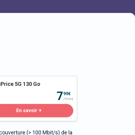
Price 5G 130 Go
o
7
99€
/mois
En savoir +
couverture (> 100 Mbit/s) de la