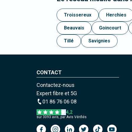
Troissereux
Herchies
Beauvais
Goincourt
Tillé
Savignies
CONTACT
Contactez-nous
Expert fibre et 5G
01 86 76 06 08
4,2
sur
3093
avis, par Avis Vérifiés