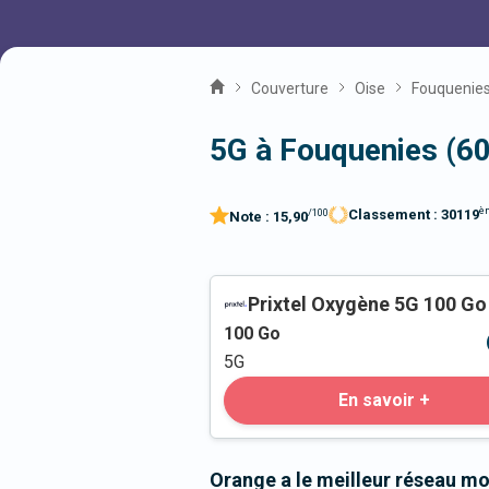
Couverture
Oise
Fouquenie
5G à Fouquenies (6
è
Classement :
30119
/100
Note :
15,90
Prixtel Oxygène 5G 100 Go
100
Go
5G
En savoir +
Orange a le meilleur réseau mo