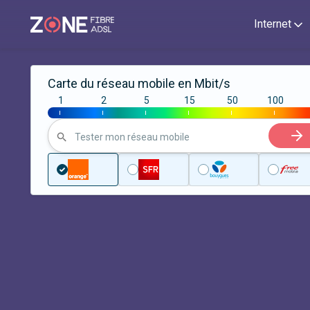
Internet
Carte du réseau mobile en Mbit/s
1
2
5
15
50
100
|
|
|
|
|
|
Tester mon réseau mobile