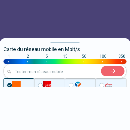
Carte du réseau mobile en Mbit/s
1
2
5
15
50
100
350
|
|
|
|
|
|
|
Tester mon réseau mobile
...
Pas-de-Calais
Achicourt
5G à Achicourt (62217)