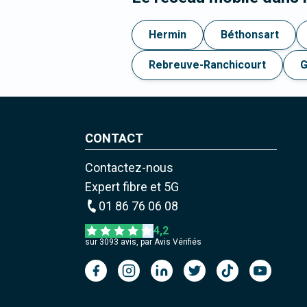
Hermin
Béthonsart
Rebreuve-Ranchicourt
G
CONTACT
Contactez-nous
Expert fibre et 5G
01 86 76 06 08
4,2
sur
3093
avis, par Avis Vérifiés