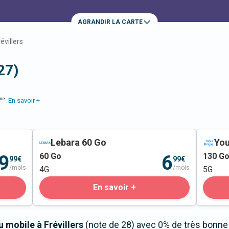
AGRANDIR LA CARTE
révillers
27)
me
En savoir +
Lebara 60 Go
You
60
Go
130
G
9
6
99€
99€
/mois
/mois
4G
5G
En savoir +
u mobile à Frévillers
(note de 28) avec 0% de très bonne 