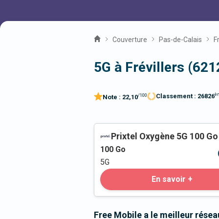
Couverture
Pas-de-Calais
F
5G à Frévillers (621
è
Classement :
26826
/100
Note :
22,10
Prixtel Oxygène 5G 100 Go
100
Go
5G
En savoir +
Free Mobile a le meilleur résea