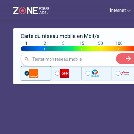
Internet
Carte du réseau mobile en Mbit/s
1
2
5
15
50
100
|
|
|
|
|
|
Tester mon réseau mobile