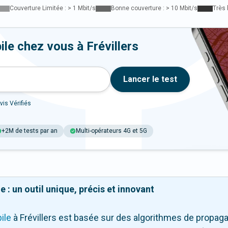
Couverture Limitée : > 1 Mbit/s
Bonne couverture : > 10 Mbit/s
Très 
le chez vous à Frévillers
Lancer le test
vis Vérifiés
+2M de tests par an
Multi-opérateurs 4G et 5G
 : un outil unique, précis et innovant
ile
à Frévillers
est basée sur des algorithmes de propagati