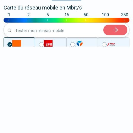
Carte du réseau mobile en Mbit/s
1
2
5
15
50
100
350
|
|
|
|
|
|
|
Tester mon réseau mobile
...
Pas-de-Calais
Pernes-lès-Boulogne
5G à Pernes-lès-Boulogne
(62126)
ème
Classement :
24859
En savoir +
/100
Note :
25,10
Prixtel Oxygène 5G 100 Go