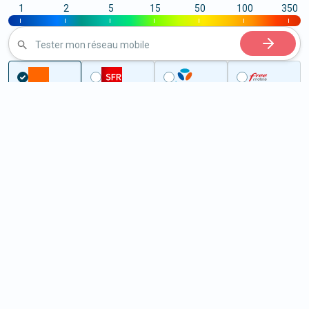
1
2
5
15
50
100
350
|
|
|
|
|
|
|
Tester mon réseau mobile
...
Pas-de-Calais
Saint-Léonard
5G à Saint-Léonard (62360)
ème
Classement :
6080
En savoir +
/100
Note :
48,80
Prixtel Oxygène 5G 100 Go
100
Go
9
99€
En savoir +
/mois
5G