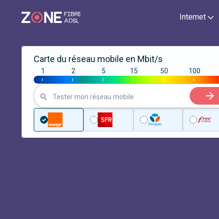
Internet
Carte du réseau mobile en Mbit/s
1
2
5
15
50
100
|
|
|
|
|
|
Tester mon réseau mobile