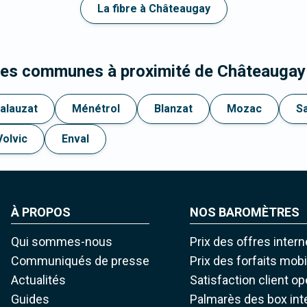
La fibre à Châteaugay
 les communes à proximité de Châteaugay
alauzat
Ménétrol
Blanzat
Mozac
S
Volvic
Enval
À PROPOS
NOS BAROMÈTRES
Qui sommes-nous
Prix des offres intern
Communiqués de presse
Prix des forfaits mob
Actualités
Satisfaction client o
Guides
Palmarès des box int