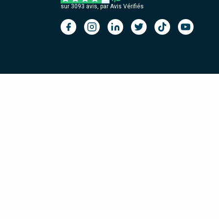
sur
3093
avis, par Avis Vérifiés