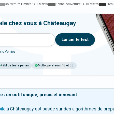
Couverture Limitée : > 1 Mbit/s
Bonne couverture : > 10 Mbit/s
Très 
ile chez vous à Châteaugay
Lancer le test
vis Vérifiés
+2M de tests par an
Multi-opérateurs 4G et 5G
 : un outil unique, précis et innovant
ile
à Châteaugay
est basée sur des algorithmes de propa