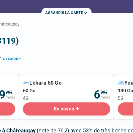
AGRANDIR LA CARTE
hâteaugay
3119)
e
En savoir +
Lebara 60 Go
You
60
Go
130
G
9
6
99€
99€
/mois
/mois
4G
5G
En savoir +
le à Châteaugay
(note de 76,2) avec 53% de très bonne co