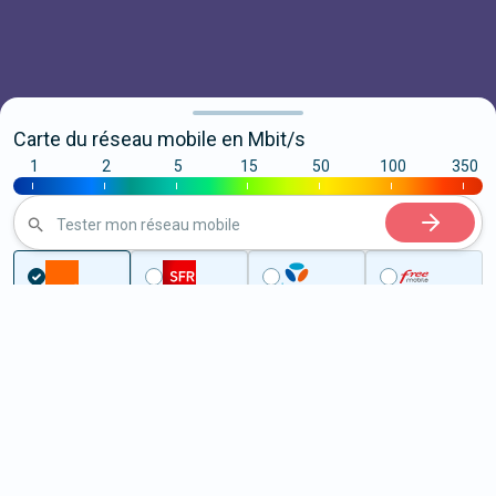
Carte du réseau mobile en Mbit/s
1
2
5
15
50
100
350
|
|
|
|
|
|
|
Tester mon réseau mobile
...
Pyrénées-Atlantiques
Argelos
5G à Argelos (64450)
ème