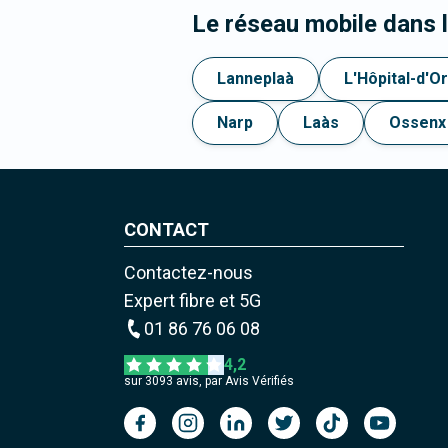
Le réseau mobile dans
Lanneplaà
L'Hôpital-d'O
Narp
Laàs
Ossenx
CONTACT
Contactez-nous
Expert fibre et 5G
01 86 76 06 08
4,2
sur
3093
avis, par Avis Vérifiés