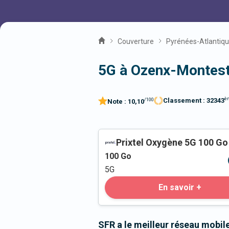
Couverture
Pyrénées-Atlantiq
5G à Ozenx-Montest
è
Classement :
32343
/100
Note :
10,10
Prixtel Oxygène 5G 100 Go
100
Go
5G
En savoir +
SFR a le meilleur réseau mobi