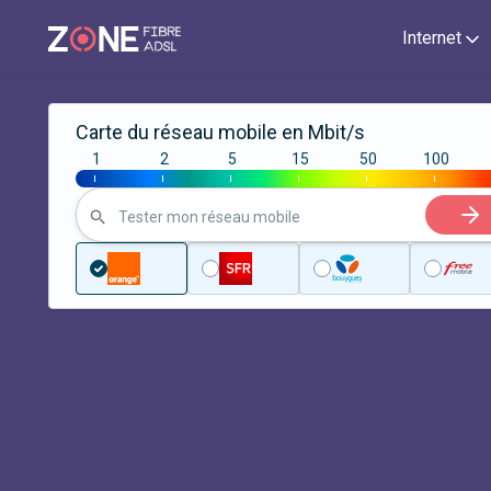
Internet
Carte du réseau mobile en Mbit/s
1
2
5
15
50
100
|
|
|
|
|
|
Tester mon réseau mobile