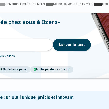
Couverture Limitée : > 1 Mbit/s
Bonne couverture : > 10 Mbit/s
Très 
ile chez vous à Ozenx-
Lancer le test
vis Vérifiés
+2M de tests par an
Multi-opérateurs 4G et 5G
 : un outil unique, précis et innovant