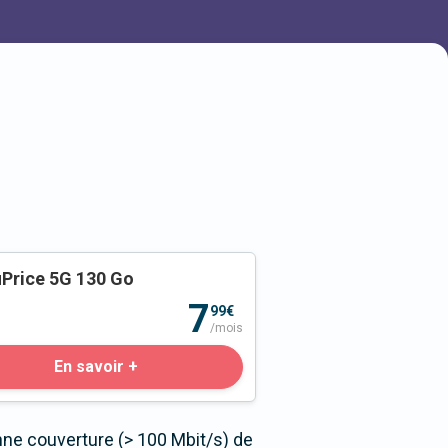
Price 5G 130 Go
o
7
99€
/mois
En savoir +
nne couverture (> 100 Mbit/s) de