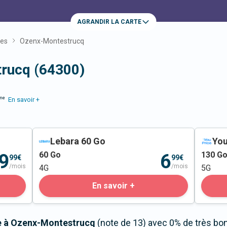
AGRANDIR LA CARTE
ues
Ozenx-Montestrucq
rucq (64300)
me
En savoir +
Lebara 60 Go
You
60
Go
130
G
9
6
99€
99€
/mois
/mois
4G
5G
En savoir +
le à Ozenx-Montestrucq
(note de 13) avec 0% de très bo