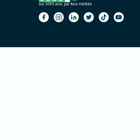
sur
3093
avis, par Avis Vérifiés