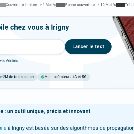
Couverture Limitée : > 1 Mbit/s
Bonne couverture : > 10 Mbit/s
Très 
le chez vous à Irigny
Lancer le test
vis Vérifiés
+2M de tests par an
Multi-opérateurs 4G et 5G
 : un outil unique, précis et innovant
ile
à Irigny
est basée sur des algorithmes de propagation 