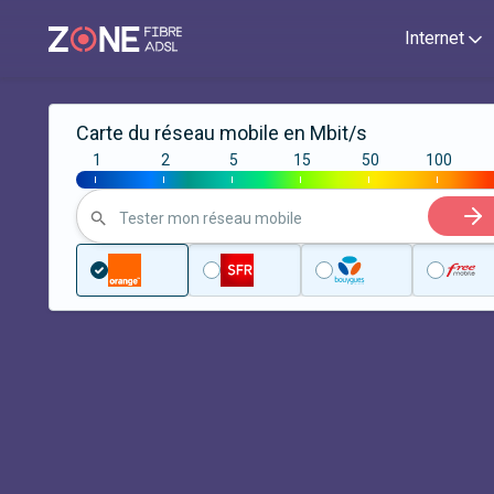
Internet
Carte du réseau mobile en Mbit/s
1
2
5
15
50
100
|
|
|
|
|
|
Tester mon réseau mobile