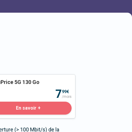
Price 5G 130 Go
o
7
99€
/mois
En savoir +
rture (> 100 Mbit/s) de la