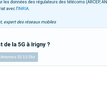
 sur les données des régulateurs des télécoms (ARCEP, AN
iat avec l
’
INRIA
.
nt, expert des réseaux mobiles
t de la 5G
à Irigny
?
Antennes 5G 3,5 Ghz