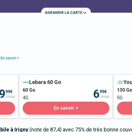
AGRANDIR LA CARTE
En savoir +
Lebara 60 Go
You
60
Go
130
G
9
6
99€
99€
/mois
/mois
4G
5G
En savoir +
ile à Irigny
(note de 87,4) avec 75% de très bonne couve