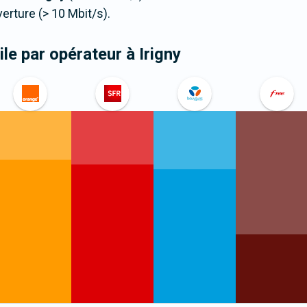
ture (> 10 Mbit/s).
le par opérateur
à Irigny