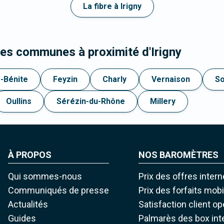
La fibre à Irigny
les communes à proximité d'Irigny
-Bénite
Feyzin
Charly
Vernaison
So
Oullins
Sérézin-du-Rhône
Millery
À PROPOS
NOS BAROMÈTRES
Qui sommes-nous
Prix des offres intern
Communiqués de presse
Prix des forfaits mob
Actualités
Satisfaction client o
Guides
Palmarès des box int