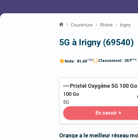
Couverture
Rhône
Irigny
5G à Irigny (69540)
ème
Classement :
357
/100
Note :
81,60
Prixtel Oxygène 5G 100 Go
100
Go
5G
En savoir +
Orange a le meilleur réseau mob