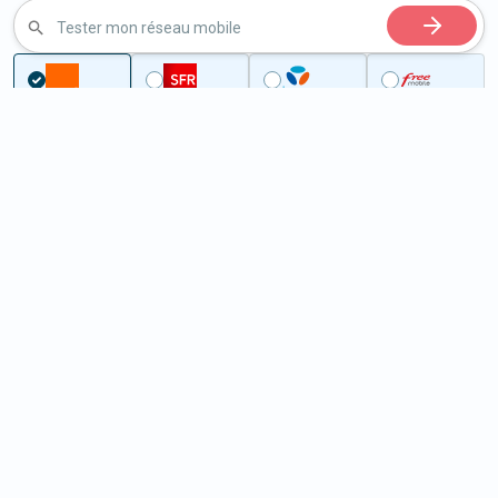
Tester mon réseau mobile
Couverture
Rhône
Rochetaillée-sur-Saône
5G à Rochetaillée-sur-Saône
(69270)
ème
Classement :
133
En savoir +
/100
Note :
91
Prixtel Oxygène 5G 100 Go
100
Go
9
99€
En savoir +
/mois
5G