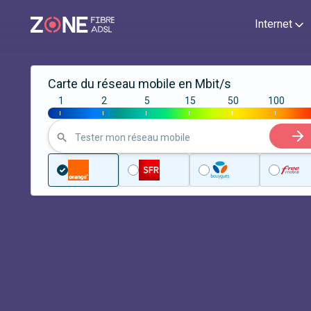
Internet
Carte du réseau mobile en Mbit/s
1
2
5
15
50
100
|
|
|
|
|
|
Tester mon réseau mobile