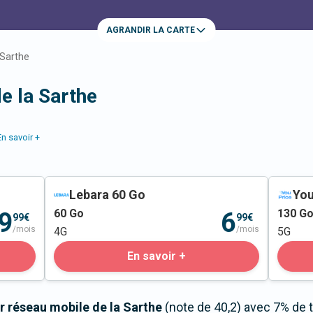
AGRANDIR LA CARTE
Sarthe
e la Sarthe
En savoir +
Lebara 60 Go
You
60
Go
130
G
9
6
99€
99€
/mois
/mois
4G
5G
En savoir +
r réseau mobile de la Sarthe
(note de 40,2) avec 7% de 