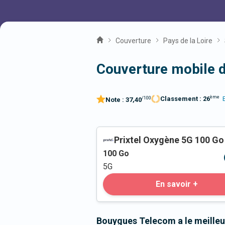
Couverture
Pays de la Loire
Couverture mobile d
ème
Classement :
26
/100
Note :
37,40
Prixtel Oxygène 5G 100 Go
100
Go
5G
En savoir +
Bouygues Telecom a le meilleu