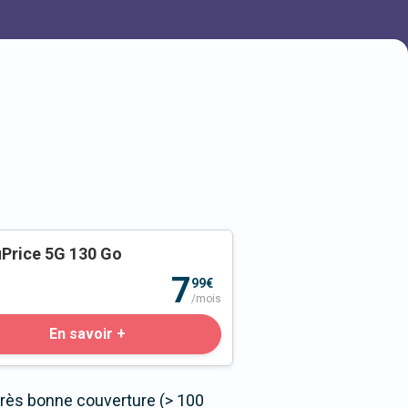
Price 5G 130 Go
o
7
99€
/mois
En savoir +
très bonne couverture (> 100