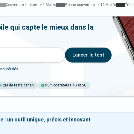
Couverture Limitée : > 1 Mbit/s
Bonne couverture : > 10 Mbit/s
Très 
le qui capte le mieux dans la
Lancer le test
vis Vérifiés
+2M de tests par an
Multi-opérateurs 4G et 5G
 : un outil unique, précis et innovant