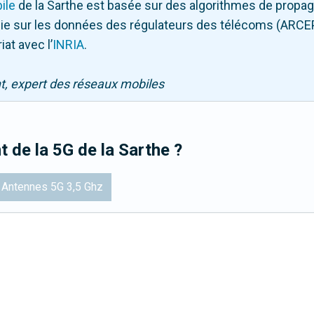
ile
de la Sarthe
est basée sur des algorithmes de propagat
puie sur les données des régulateurs des télécoms (ARCE
iat avec l
’
INRIA
.
nt, expert des réseaux mobiles
t de la 5G
de la Sarthe
?
Antennes 5G 3,5 Ghz