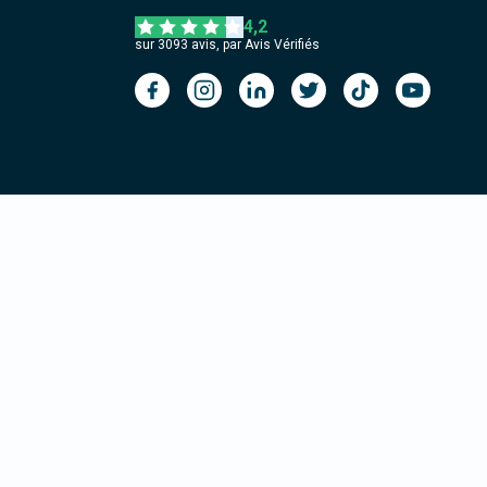
4,2
sur
3093
avis, par Avis Vérifiés