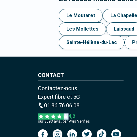
Le Moutaret
La Chapell
Les Mollettes
Laissaud
Sainte-Hélène-du-Lac
P
CONTACT
Contactez-nous
Expert fibre et 5G
01 86 76 06 08
4,2
sur
3093
avis, par Avis Vérifiés