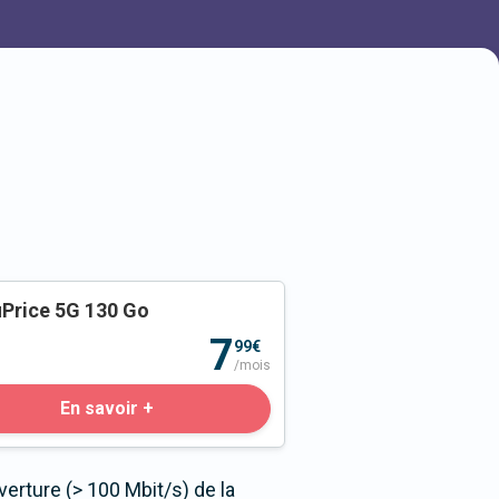
Price 5G 130 Go
o
7
99€
/mois
En savoir +
erture (> 100 Mbit/s) de la