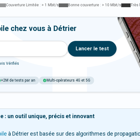
Couverture Limitée : > 1 Mbit/s
Bonne couverture : > 10 Mbit/s
Très 
ile chez vous à Détrier
Lancer le test
vis Vérifiés
+2M de tests par an
Multi-opérateurs 4G et 5G
 : un outil unique, précis et innovant
ile
à Détrier
est basée sur des algorithmes de propagation