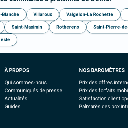
e-Blanche
Villaroux
Valgelon-La Rochette
Saint-Maximin
Rotherens
Saint-Pierre-d
resle
À PROPOS
NOS BAROMÈTRES
Qui sommes-nous
Prix des offres intern
Communiqués de presse
Prix des forfaits mob
Actualités
Satisfaction client o
Guides
Palmarès des box int