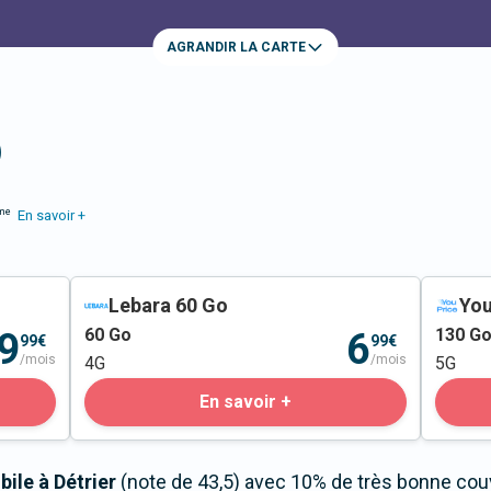
AGRANDIR LA CARTE
)
me
En savoir +
Lebara 60 Go
You
60
Go
130
G
9
6
99€
99€
/mois
/mois
4G
5G
En savoir +
ile à Détrier
(note de 43,5) avec 10% de très bonne couv