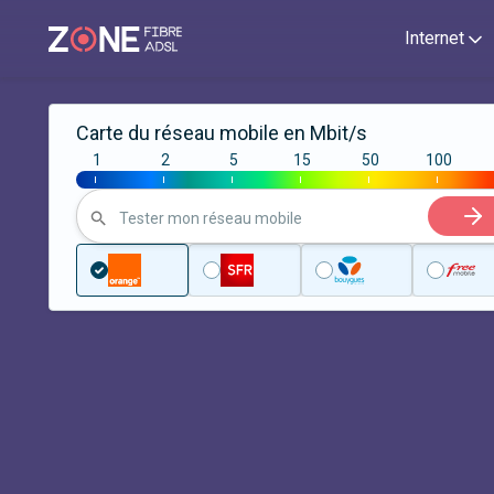
Internet
Carte du réseau mobile en Mbit/s
1
2
5
15
50
100
|
|
|
|
|
|
Tester mon réseau mobile