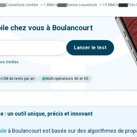
Couverture Limitée : > 1 Mbit/s
Bonne couverture : > 10 Mbit/s
Très 
ile chez vous à Boulancourt
Lancer le test
vis Vérifiés
+2M de tests par an
Multi-opérateurs 4G et 5G
 : un outil unique, précis et innovant
ile
à Boulancourt
est basée sur des algorithmes de propa