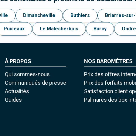
ille
Dimancheville
Buthiers
Briarres-sur
Puiseaux
Le Malesherbois
Burcy
Ondre
À PROPOS
NOS BAROMÈTRES
Qui sommes-nous
Prix des offres intern
Communiqués de presse
Prix des forfaits mob
Actualités
Satisfaction client o
Guides
Palmarès des box int