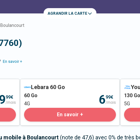
AGRANDIR LA CARTE
Boulancourt
77760)
e
En savoir +
Lebara 60 Go
You
60
Go
130
G
9
6
99€
99€
/mois
/mois
4G
5G
En savoir +
au mobile à Boulancourt
(note de 47,6) avec 0% de très b