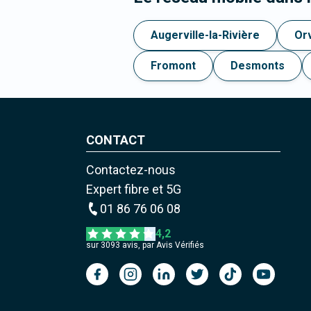
Augerville-la-Rivière
Orv
Fromont
Desmonts
CONTACT
Contactez-nous
Expert fibre et 5G
01 86 76 06 08
4,2
sur
3093
avis, par Avis Vérifiés