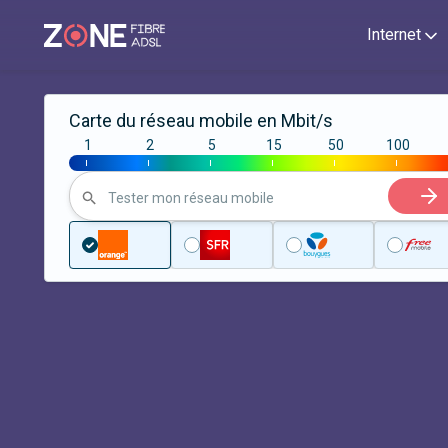
Internet
Carte du réseau mobile en Mbit/s
1
2
5
15
50
100
|
|
|
|
|
|
Tester mon réseau mobile