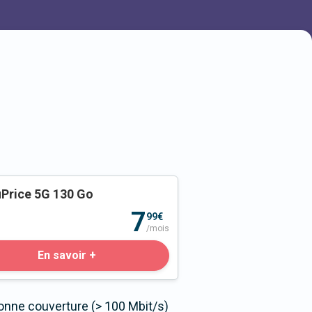
Price 5G 130 Go
o
7
99€
/mois
En savoir +
onne couverture (> 100 Mbit/s)