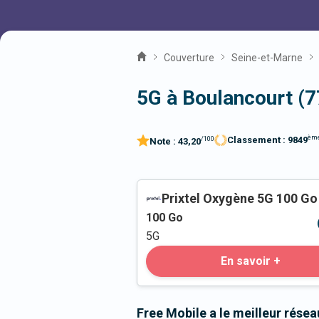
Couverture
Seine-et-Marne
5G à Boulancourt (
èm
Classement :
9849
/100
Note :
43,20
Prixtel Oxygène 5G 100 Go
100
Go
5G
En savoir +
Free Mobile a le meilleur rése