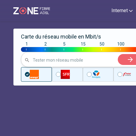
Internet
Carte du réseau mobile en Mbit/s
1
2
5
15
50
100
|
|
|
|
|
|
Tester mon réseau mobile