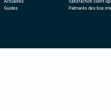
Actualités
Satisfaction client o
Guides
Palmarès des box int