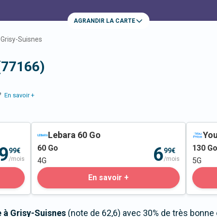
AGRANDIR LA CARTE
Grisy-Suisnes
(77166)
e
En savoir +
Lebara 60 Go
You
60
Go
130
G
9
6
99€
99€
/mois
/mois
4G
5G
En savoir +
e à Grisy-Suisnes
(note de 62,6) avec 30% de très bonne 