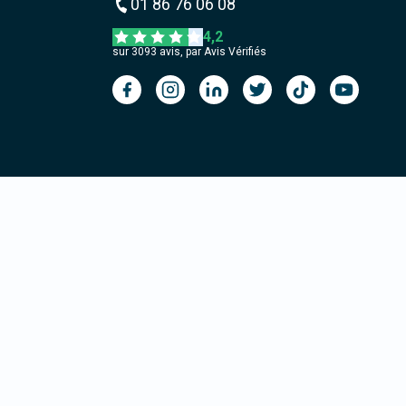
01 86 76 06 08
4,2
sur
3093
avis, par Avis Vérifiés