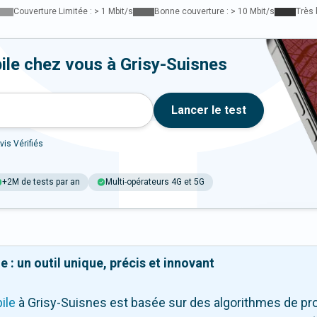
Couverture Limitée : > 1 Mbit/s
Bonne couverture : > 10 Mbit/s
Très 
ile chez vous à Grisy-Suisnes
Lancer le test
vis Vérifiés
+2M de tests par an
Multi-opérateurs 4G et 5G
 : un outil unique, précis et innovant
ile
à Grisy-Suisnes
est basée sur des algorithmes de pro