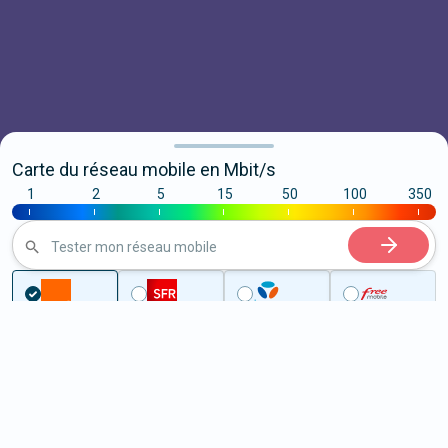
Carte du réseau mobile en Mbit/s
1
2
5
15
50
100
350
|
|
|
|
|
|
|
Tester mon réseau mobile
...
Seine-et-Marne
Jablines
5G à Jablines (77450)