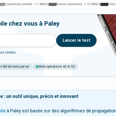
Couverture Limitée : > 1 Mbit/s
Bonne couverture : > 10 Mbit/s
Très 
ile chez vous à Paley
Lancer le test
vis Vérifiés
+2M de tests par an
Multi-opérateurs 4G et 5G
 : un outil unique, précis et innovant
ile
à Paley
est basée sur des algorithmes de propagation 