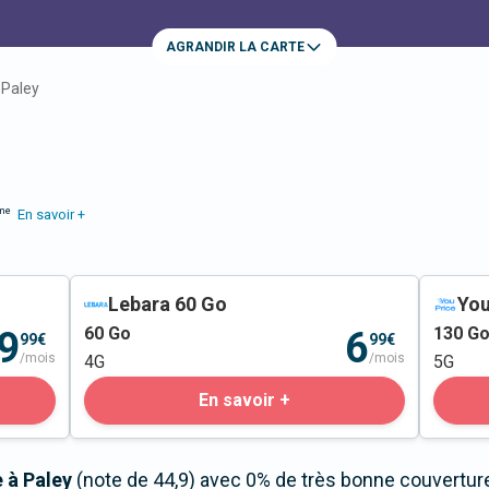
AGRANDIR LA CARTE
Paley
me
En savoir +
Lebara 60 Go
You
60
Go
130
G
9
6
99€
99€
/mois
/mois
4G
5G
En savoir +
 à Paley
(note de 44,9) avec 0% de très bonne couvertur