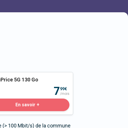
Price 5G 130 Go
o
7
99€
/mois
En savoir +
e (> 100 Mbit/s) de la commune