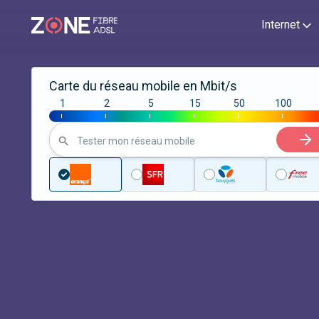
Internet
Carte du réseau mobile en Mbit/s
1
2
5
15
50
100
|
|
|
|
|
|
Tester mon réseau mobile