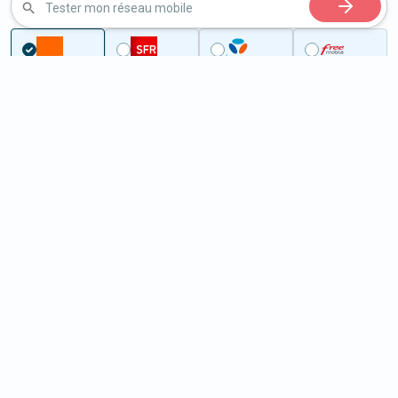
Tester mon réseau mobile
...
Seine-et-Marne
Paroy
5G à Paroy (77520)
ème
Classement :
13104
En savoir +
/100
Note :
39,20
Prixtel Oxygène 5G 100 Go
100
Go
9
99€
En savoir +
/mois
5G
Lebara 60 Go
60
Go