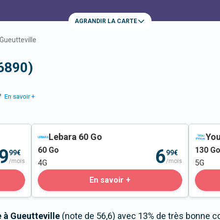
AGRANDIR LA CARTE
Gueutteville
76890)
e
En savoir +
Lebara 60 Go
You
60
Go
130
G
9
6
99€
99€
/mois
/mois
4G
5G
En savoir +
 à Gueutteville
(note de 56,6) avec 13% de très bonne co