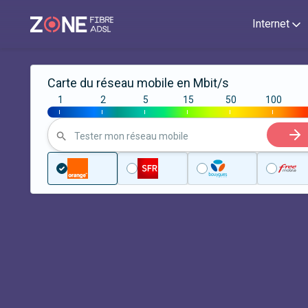
Internet
Carte du réseau mobile en Mbit/s
1
2
5
15
50
100
|
|
|
|
|
|
Tester mon réseau mobile