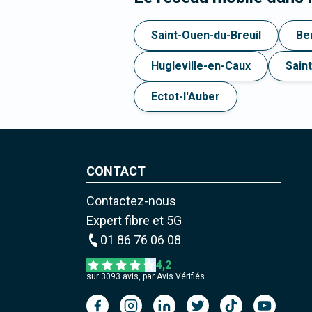
Saint-Ouen-du-Breuil
Be
Hugleville-en-Caux
Sain
Ectot-l'Auber
CONTACT
Contactez-nous
Expert fibre et 5G
01 86 76 06 08
4,2
sur
3093
avis, par Avis Vérifiés