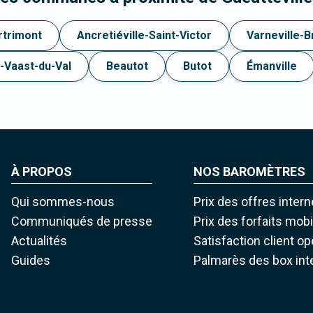
rtrimont
Ancretiéville-Saint-Victor
Varneville-B
t-Vaast-du-Val
Beautot
Butot
Émanville
À PROPOS
NOS BAROMÈTRES
Qui sommes-nous
Prix des offres intern
Communiqués de presse
Prix des forfaits mob
Actualités
Satisfaction client o
Guides
Palmarès des box int