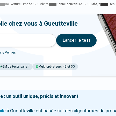
Couverture Limitée : > 1 Mbit/s
Bonne couverture : > 10 Mbit/s
Très 
ile chez vous à Gueutteville
Lancer le test
vis Vérifiés
+2M de tests par an
Multi-opérateurs 4G et 5G
 : un outil unique, précis et innovant
ile
à Gueutteville
est basée sur des algorithmes de propa