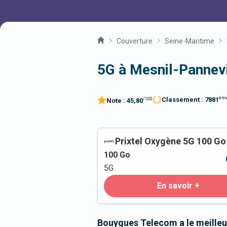
Couverture
Seine-Maritime
5G à Mesnil-Pannevi
èm
Classement :
7881
/100
Note :
45,80
Prixtel Oxygène 5G 100 Go
100
Go
5G
En savoir +
Bouygues Telecom a le meilleu