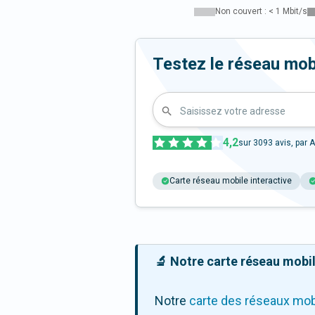
Non couvert : < 1 Mbit/s
Testez le réseau mob
Saisissez votre adresse
4,2
sur
3093
avis, par A
Carte réseau mobile interactive
🔬 Notre carte réseau mobile
Notre
carte des réseaux mob