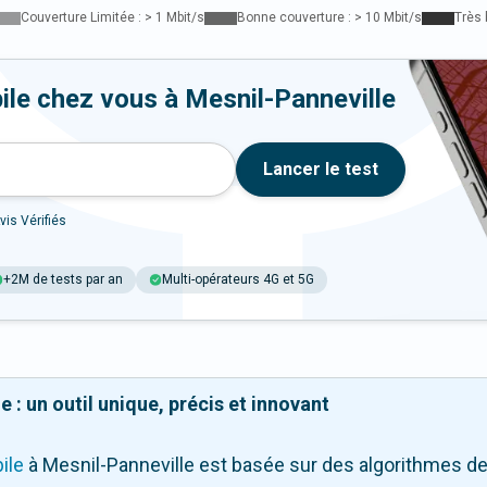
Couverture Limitée : > 1 Mbit/s
Bonne couverture : > 10 Mbit/s
Très 
ile chez vous à Mesnil-Panneville
Lancer le test
vis Vérifiés
+2M de tests par an
Multi-opérateurs 4G et 5G
 : un outil unique, précis et innovant
ile
à Mesnil-Panneville
est basée sur des algorithmes de