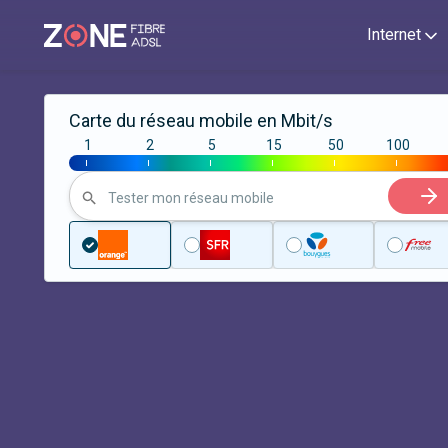
Internet
Carte du réseau mobile en Mbit/s
1
2
5
15
50
100
|
|
|
|
|
|
Tester mon réseau mobile