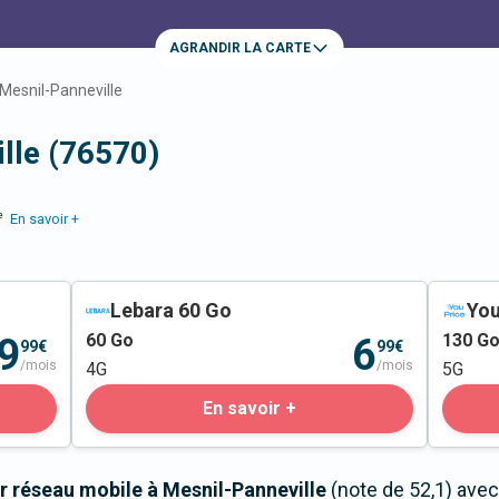
AGRANDIR LA CARTE
Mesnil-Panneville
lle (76570)
e
En savoir +
Lebara 60 Go
You
60
Go
130
G
9
6
99€
99€
/mois
/mois
4G
5G
En savoir +
r réseau mobile à Mesnil-Panneville
(note de 52,1) avec