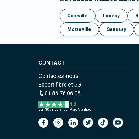
Cideville
Limésy
B
Motteville
Saussay
CONTACT
Contactez-nous
Expert fibre et 5G
01 86 76 06 08
4,2
sur
3093
avis, par Avis Vérifiés