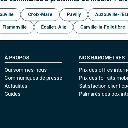
ouville
Croix-Mare
Pavilly
Auzouville-l'Es
Flamanville
Écalles-Alix
Carville-la-Folletière
À PROPOS
NOS BAROMÈTRES
Qui sommes-nous
Prix des offres intern
Communiqués de presse
Prix des forfaits mob
Actualités
Satisfaction client o
Guides
Palmarès des box int