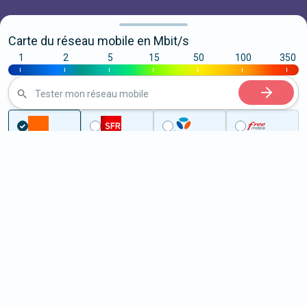
Carte du réseau mobile en Mbit/s
1
2
5
15
50
100
350
|
|
|
|
|
|
|
Tester mon réseau mobile
...
Seine-Maritime
Saint-Gilles-de-la-Neuville
5G à Saint-Gilles-de-la-Neuville
(76430)
ème
Classement :
16891
En savoir +
/100
Note :
35