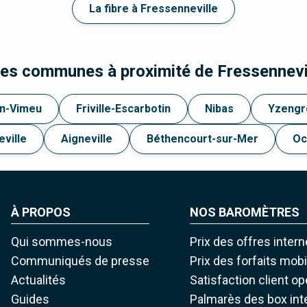
La fibre à Fressenneville
les communes à proximité de Fressennevi
en-Vimeu
Friville-Escarbotin
Nibas
Yzeng
ville
Aigneville
Béthencourt-sur-Mer
Oc
À PROPOS
NOS BAROMÈTRES
Qui sommes-nous
Prix des offres intern
Communiqués de presse
Prix des forfaits mob
Actualités
Satisfaction client o
Guides
Palmarès des box int