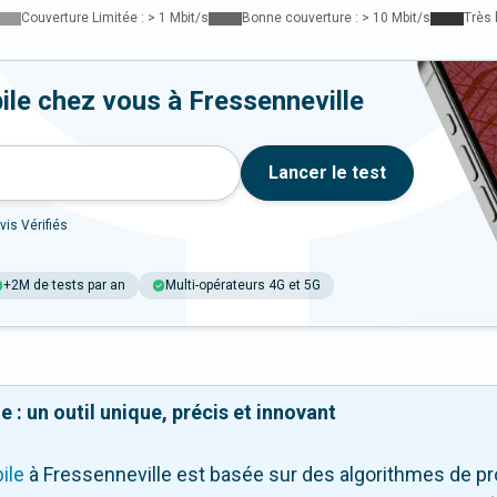
Couverture Limitée : > 1 Mbit/s
Bonne couverture : > 10 Mbit/s
Très 
ile chez vous à Fressenneville
Lancer le test
vis Vérifiés
+2M de tests par an
Multi-opérateurs 4G et 5G
 : un outil unique, précis et innovant
ile
à Fressenneville
est basée sur des algorithmes de pr