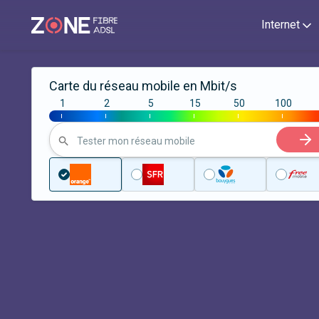
Internet
Carte du réseau mobile en Mbit/s
1
2
5
15
50
100
|
|
|
|
|
|
Tester mon réseau mobile