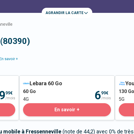
AGRANDIR LA CARTE
neville
 (80390)
En savoir +
Lebara 60 Go
You
60
Go
130
G
9
6
99€
99€
/mois
/mois
4G
5G
En savoir +
u mobile à Fressenneville
(note de 44,2) avec 0% de trè