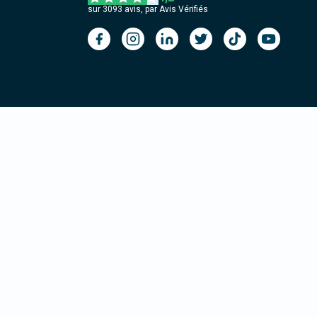
sur
3093
avis, par Avis Vérifiés