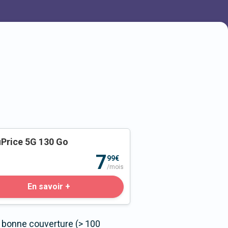
Price 5G 130 Go
o
7
99€
/mois
En savoir +
s bonne couverture (> 100